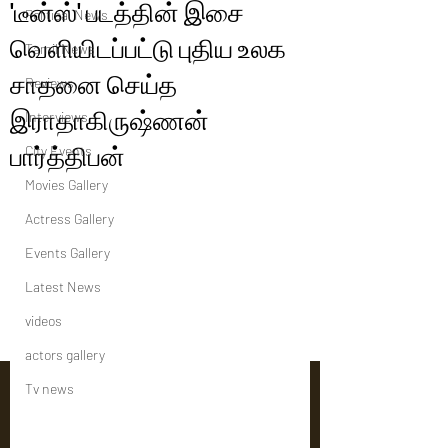
'டீன்ஸ்' படத்தின் இசை
Political News
வெளியிடப்பட்டு புதிய உலக
Tamil News
சாதனை செய்த
Reviews
இராதாகிருஷ்ணன்
Interviews
பார்த்திபன்
City Events
Movies Gallery
Actress Gallery
Events Gallery
Latest News
videos
actors gallery
Tv news