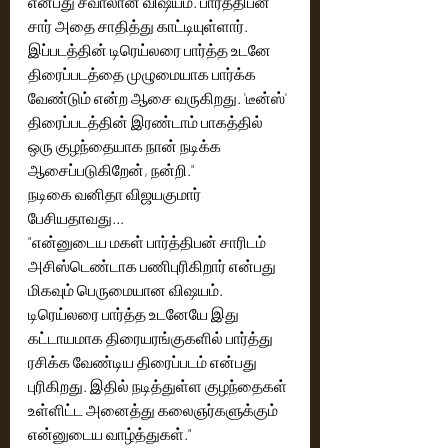
என்பது சவாலான விஷயம். பார்த்திபன் 
சார் அதை சாதித்து காட்டியுள்ளார். 
இப்படத்தின் டிரெய்லரை பார்த்த உடனே 
திரைப்படத்தை முழுமையாக பார்க்க 
வேண்டும் என்ற ஆசை வருகிறது. 'டீன்ஸ்' 
திரைப்படத்தின் இரண்டாம் பாகத்தில் 
ஒரு குழந்தையாக நான் நடிக்க 
ஆசைப்படுகிறேன், நன்றி."
நடிகை வனிதா விஜயகுமார் 
பேசியதாவது...
"என்னுடைய மகள் பார்த்திபன் சாரிடம் 
அசிஸ்டெண்டாக பணிபுரிகிறார் என்பது 
மிகவும் பெருமையான விஷயம். 
டிரெய்லரை பார்த்த உடனேயே இது 
கட்டாயமாக திரையரங்குகளில் பார்த்து 
ரசிக்க வேண்டிய திரைப்படம் என்பது 
புரிகிறது. இதில் நடித்துள்ள குழந்தைகள் 
உள்ளிட்ட அனைத்து கலைஞர்களுக்கும் 
என்னுடைய வாழ்த்துகள்." 