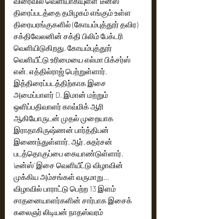
விரைவில் வெளியாகியுள்ள 'டீன்ஸ்' 
திரைப்படத்தை தமிழகம் எங்கும் உள்ள 
திரையரங்குகளில் (கோயம்புத்தூர் தவிர) 
சக்திவேலனின் சக்தி பிலிம் பேக்டரி 
வெளியிடுகிறது, கோயம்புத்தூர் 
வெளியீட்டு உரிமையை எல்மா பிக்சர்ஸ் 
என். எத்தில்ராஜ் பெற்றுள்ளார். 
இத்திரைப்படத்திற்காக இசை 
அமைப்பாளர் D. இமான் மற்றும் 
ஒளிப்பதிவாளர் காவ்மிக் ஆரி 
ஆகியோருடன் முதல் முறையாக 
இராதாகிருஷ்ணன் பார்த்திபன் 
இணைந்துள்ளார். ஆர். சுதர்சன் 
படத்தொகுப்பை கையாண்டுள்ளார். 
'டீன்ஸ்' இசை வெளியீட்டு விழாவின் 
முக்கிய அம்சங்கள் வருமாறு...
விழாவில் பாராட்டு பெற்ற 13 இளம் 
சாதனையாளர்களின் சார்பாக இசைக் 
கலைஞர் லிடியன் நாதஸ்வரம் 