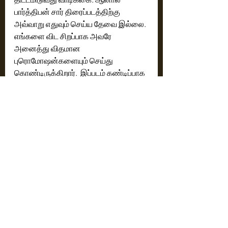
பார்த்திபன் சார் திரைப்படத்திற்கு 
அவ்வாறு எதுவும் செய்ய தேவை இல்லை. 
எங்களை விட சிறப்பாக அவரே 
அனைத்து விதமான 
புரொமோஷன்களையும் செய்து 
கொண்டிருக்கிறார்.  இப்படம் கண்டிப்பாக 
வெற்றி அடையும்."
நடிகர் விதார்த் பேசியதாவது...
"இப்படத்தின் டிரெய்லரும் பாடல்களும் 
அவ்வளவு அருமையாக உள்ளன.படத்தில் 
பணியாற்றிய அனைவருக்கும் மனமார்ந்த 
வாழ்த்துகளை தெரிவித்துக் 
கொள்கிறேன்.  நிறைய பேசுகிறேன் நன்றி 
வணக்கம். 'டீன்ஸ்' திரைப்படத்தின் 
வெற்றி விழாவில் நிறைய பேசுகிறேன்." 
இயக்குநர் பேரரசு பேசியதாவது...
"இத்திரைப்படத்தில் அனைத்துமே 
நிறைவாக அமைந்துள்ளன.  'டீன்ஸ்' 