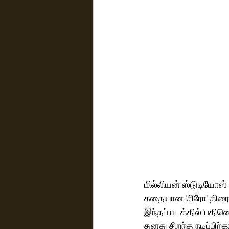
மில்லியன் ஸ்டுடியோஸ் 
கதையான 'சிரோ' திரைப்
இந்தப் படத்தில் 'பதினெ
தனது சிறந்த நடிப்பிற