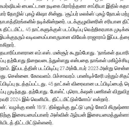
ைட் கமர்ஷியல் பைலட்டான நடிகை பிரார்த்தனா சாப்ரியா இதில் க
ோர் தோழில்' புகழ் லிஷா சின்னு, 'சூப்பர் டீலக்ஸ்' புகழ் நோபல் மற்ற
தாபாத்திரங்களில் நடிக்கின்றனர். படக்குழுவினரின் சரியான திட்
ட்டமிட்ட 45 நாட்களுக்குள் படப்பிடிப்பு வெற்றிகரமாக முடிக்கப
இயக்குநரும் வடிவமைப்பாளருமான விவேக் ராஜாராம் இப்படத்தை
கிறார்.
யாரிப்பாளரான எம்.எஸ். மன்சூர் கூறும்போது, ​​“நாங்கள் தயாரித
ிடிப்பு தற்போது நிறைவடைந்துள்ளது என்பதை நாங்கள் மகிழ்ச்சிய
ோம். இப்படத்தின் படப்பிடிப்பு 27 அக்டோபர் 2023 அன்று சென்
. சென்னை, கோவளம், பிச்சாவரம், பாண்டிச்சேரி மற்றும் சிதம்ப
பிடிப்பு நடத்தப்பட்டது. 45 நாட்கள் விரைவான படப்பிடிப்பைத் தொட
து. தற்போது, ​​போஸ்ட் புரொடக்‌ஷன் பணிகள் விறுவிறுப்பாக நடந்து 
ரவரி 2024 இல் வெளியிட திட்டமிட்டுள்ளோம்" என்றார்.
, 'வழக்கு எண் 18/9', 'தில்லுக்கு துட்டு' புகழ் கோபி கிருஷ்ணா 
த்திற்கு இசையமைப்பாளர் அஸ்வின் ஆர்யன் இசையமைத்துள்ளார
ியிடத் திட்டமிட்டுள்ளனர்.