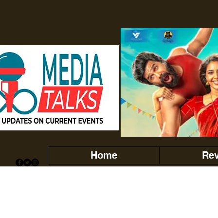
Home
Re