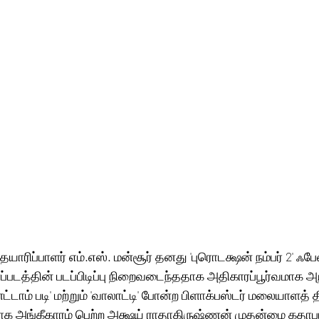
தயாரிப்பாளர் எம்.எஸ். மன்சூர் தனது 'புரொடக்ஷன் நம்பர் 2' ஃப
படத்தின் படப்பிடிப்பு நிறைவடைந்ததாக அதிகாரப்பூர்வமாக அறி
ட்டாம் படி' மற்றும் 'வாலாட்டி' போன்ற பிளாக்பஸ்டர் மலையாளத் 
்காக அங்கீகாரம் பெற்ற அக்ஷய் ராதாகிருஷ்ணன் முதன்மை கதாபா