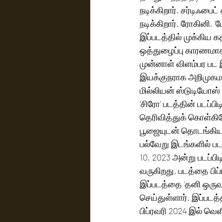
நடிக்கிறார். சர்டிஃப
நடிக்கிறார். ரோகினி, 'ப
இப்படத்தில் முக்கிய க
ஒத்துழைப்பு காரணமாக தி
முன்னாள் விளம்பர பட 
இயக்குநராக அறிமுகமா
மில்லியன் ஸ்டுடியோஸ் த
‘சிரோ’ படத்தின் படப்ப
தெரிவித்துக் கொள்கிற
பூஜையுடன் தொடங்கியது
பல்வேறு இடங்களில் படப்
10, 2023 அன்று படப்பிடிப்பு முடிந்த
வருகிறது. படத்தை பிப்
இப்படத்தை 'தனி ஒருவன்'
செய்துள்ளார். இப்பட
பிப்ரவரி 2024 இல் வெள