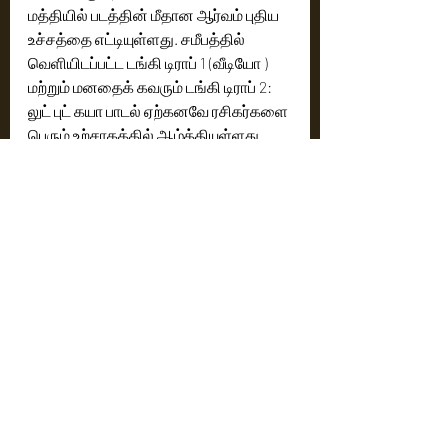
மத்தியில் படத்தின் மீதான ஆர்வம் புதிய 
உச்சத்தை எட்டியுள்ளது. சமீபத்தில் 
வெளியிடப்பட்ட டங்கி டிராப் 1 (வீடியோ ) 
மற்றும் மனதைக் கவரும் டங்கி டிராப் 2: 
லுட் புட் கயா பாடல் ஏற்கனவே ரசிகர்களை 
பெரும் உற்சாகத்தில் ஆழ்த்தியுள்ளது. 
ஷாருக்கானுடன், பூமன் இரானி, டாப்ஸி 
பண்ணு, விக்கி கௌஷல், விக்ரம் 
கோச்சார், அனில் குரோவர் உள்ளிட்ட 
நட்சத்திரக் குழுவைக் கொண்ட 'டங்கி' 
திரைப்படத்தில் நகைச்சுவை, இதயம் 
வருடும் அழகான அனுபவம் என  மீண்டும் 
திரையில் ஒரு காவியத்தை 
காட்டவுள்ளது.
இத்திரைப்படத்தை ஜியோ ஸ்டுடியோஸ், 
ரெட் சில்லீஸ் என்டர்டெயின்மென்ட் 
மற்றும் ராஜ்குமார் ஹிரானி பிலிம்ஸ் 
வழங்குகிறார்கள், ராஜ்குமார் ஹிரானி 
மற்றும் கௌரி கான் இணைந்து  