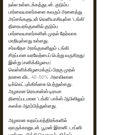
நல்ல உள்ளடக்கத்துடன், குடும்ப 
பார்வையாளர்களை கவரும் அனைத்து 
அம்சங்களுடன் வெளியாகியுள்ள “டங்கி”  
திரையரங்குகளில் குடும்ப 
பார்வையாளர்களின் முதல் தேர்வாக 
மாறியுள்ளது உள்ளது.
சர்வதேச அரங்குகளிலும்  டங்கி  
சிறப்பான வரவேற்பைப் பெற்று வருகிறது! 
இன்று (சனிக்கிழமை) 
வெள்ளிக்கிழமைக்குப் பிறகு முதல் 
நாளை விட  40 -50%  அளவிலான  
டிக்கெட் புக்கிங்கை பெற்றுள்ளது.  
அழகான ரொமான்ஸ் டிராமா 
திரைப்படமான “டங்கி” பாக்ஸ் ஆபிஸிலும் 
கலக்க ஆரம்பித்துள்ளது. 
அழகான கதாப்பாத்திரங்களில் 
ஷாருக்கானுடன், பூமன் இரானி, டாப்ஸி 
பண்ணு, விக்கி கௌஷல், விக்ரம் 