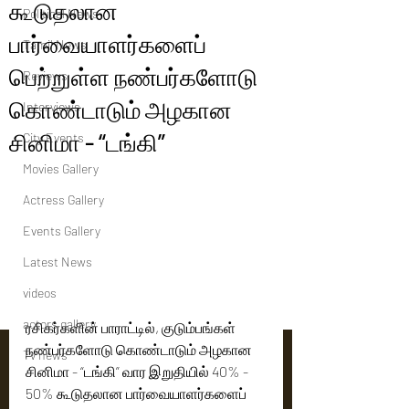
கூடுதலான
Political News
பார்வையாளர்களைப்
Tamil News
பெற்றுள்ள நண்பர்களோடு
Reviews
கொண்டாடும் அழகான
Interviews
சினிமா - “டங்கி”
City Events
Movies Gallery
Actress Gallery
Events Gallery
Latest News
videos
actors gallery
ரசிகர்களின் பாராட்டில், குடும்பங்கள் 
நண்பர்களோடு கொண்டாடும் அழகான 
Tv news
சினிமா - “டங்கி” வார இறுதியில் 40% - 
50% கூடுதலான பார்வையாளர்களைப் 