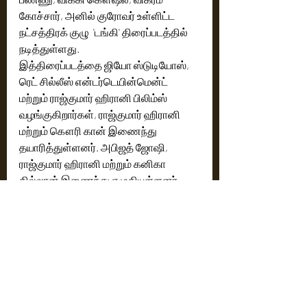
கோச்சார், அனில் குரோவர் உள்ளிட்ட 
நட்சத்திரக் குழு  'டங்கி' திரைப்படத்தில் 
நடித்துள்ளது.
இத்திரைப்படத்தை ஜியோ ஸ்டுடியோஸ், 
ரெட் சில்லீஸ் என்டர்டெயின்மென்ட் 
மற்றும் ராஜ்குமார் ஹிரானி பிலிம்ஸ் 
வழங்குகிறார்கள், ராஜ்குமார் ஹிரானி 
மற்றும் கௌரி கான் இணைந்து  
தயாரித்துள்ளனர். அபிஜத் ஜோஷி, 
ராஜ்குமார் ஹிரானி மற்றும் கனிகா 
தில்லான் இணைந்து எழுதியுள்ளனர். 
டங்கி உலகம் முழுதும் திரையரங்குகளில் 
பார்வையாளர்களின் வரவேற்பை பெற்று 
பாக்ஸ் ஆபிஸை கலக்கி வருகிறது.
Cinema News
Latest News