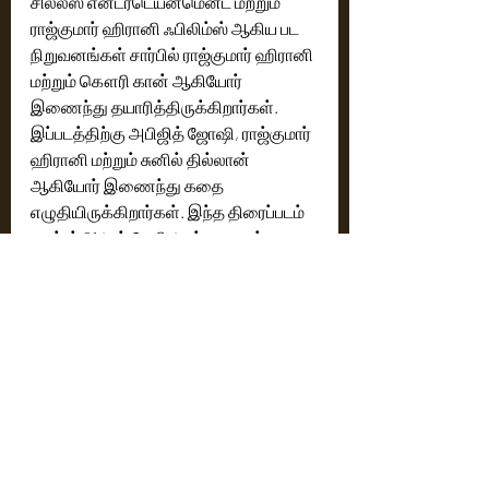
சில்லீஸ் என்டர்டெய்ன்மென்ட் மற்றும் 
ராஜ்குமார் ஹிரானி ஃபிலிம்ஸ் ஆகிய பட 
நிறுவனங்கள் சார்பில் ராஜ்குமார் ஹிரானி 
மற்றும் கௌரி கான் ஆகியோர் 
இணைந்து தயாரித்திருக்கிறார்கள். 
இப்படத்திற்கு அபிஜித் ஜோஷி, ராஜ்குமார் 
ஹிரானி மற்றும் சுனில் தில்லான் 
ஆகியோர் இணைந்து கதை 
எழுதியிருக்கிறார்கள். இந்த திரைப்படம் 
டிசம்பர் 21ஆம் தேதி அன்று உலகம் 
முழுவதும் திரையரங்குகளில் 
Cinema News
Latest News
Recent Posts
See All