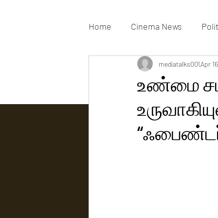
Home
Cinema News
Poli
Movies Gallery
mediatalks001
Actress G
Apr 16
உண்மை சம
உருவாகியுள
Tv news
“ஃபைண்டர