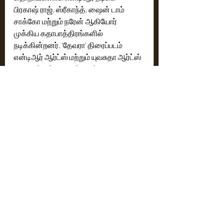
பிரகாஷ் ராஜ், ஸ்ரீகாந்த், ஷைன் டாம் 
சாக்கோ மற்றும் நரேன் ஆகியோர் 
முக்கிய கதாபாத்திரங்களில் 
நடிக்கின்றனர். 'தேவரா' திரைப்படம் 
என்டிஆர் ஆர்ட்ஸ் மற்றும் யுவசுதா ஆர்ட்ஸ் 
பேனரின் கீழ் தயாரிக்க, நந்தமுரி 
கல்யாண் ராம் வழங்குகிறார். 
மிக்கிலினேனி சுதாகர் மற்றும் ஹரி 
கிருஷ்ணா கே படத்தின் 
தயாரிப்பாளர்கள். ஸ்ரீகர் பிரசாத் 
படத்தொகுப்பாளராகவும், ஆர்.ரத்னவேலு 
ஒளிப்பதிவாளராகவும், சாபு சிரில் 
தயாரிப்பு வடிவமைப்பாளராகவும் 
பணியாற்றுகின்றனர்.
Cinema News
Latest News