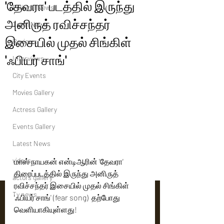
'தேவரா' படத்தில் இருந்து
Political News
அனிருத் ரவிச்சந்தர்
Tamil News
இசையில் முதல் சிங்கிள்
Reviews
'ஃபியர் சாங்'
Interviews
City Events
Movies Gallery
Actress Gallery
Events Gallery
Latest News
videos
மாஸ் நாயகன் என்டிஆரின் 'தேவரா' 
திரைப்படத்தில் இருந்து அனிருத் 
actors gallery
ரவிச்சந்தர் இசையில் முதல் சிங்கிள் 
Tv news
'ஃபியர் சாங்' (fear song)  தற்போது 
வெளியாகியுள்ளது!