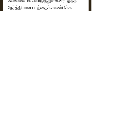
வேலையைக் கொடுத்துள்ளனர். இந்த 
நேர்த்தியான படத்தைக் காண்பிக்க 
ராமின் எழுத்து உதவியது. இந்த லைனை 
வைத்து ஒரு முழுநீளப் படம் 
கொடுத்ததற்கு நன்றி ராம். அவருடைய 
தெளிவினால்தான் நாங்களும் 
நம்பிக்கையோடு நடித்தோம். நல்ல படம் 
நடித்த நிறைவு உள்ளது. நன்றி”.
இயக்குநர் ராம், “எனது குடும்பத்திற்கு 
நன்றி. இந்த வாய்ப்புக் கொடுத்த ஸ்ரீனிஸ் 
சாருக்கும் என் மேல் அவர் 
வைத்திருக்கும் நம்பிக்கைக்கும் நன்றி. 
அவர் எனது அண்ணன் போல. முதலில் 
இந்தப் படத்தின் கதை கேட்டதும் சுதன் 
சாருக்குப் பிடித்திருந்தது. இந்தப் 
படத்திற்காக என்னுடன் ஆரம்பத்தில் 
இருந்தே பயணித்த அனைவருக்கும் 
நன்றி. நம் எல்லோருக்கும் எதாவது ஒரு 
பேஷன் இருக்கும். அதை நோக்கிதான் 