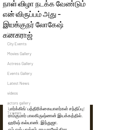
நாள் விழா நடக்க வேண்டும்
Political News
என் விருப்பம் அது -
Tamil News
இயக்குநர் லோகேஷ்
Reviews
கனகராஜ்
Interviews
City Events
Movies Gallery
Actress Gallery
Events Gallery
Latest News
videos
actors gallery
’பார்க்கிங்’ பத்திரிக்கையாளர்கள் சந்திப்பு!
Tv news
ராம்குமார் பாலகிருஷ்ணன் இயக்கத்தில், 
ஹரிஷ் கல்யாண், இந்துஜா, 
எம்.எஸ்.பாஸ்கர், ராம ராஜேந்திரா, 