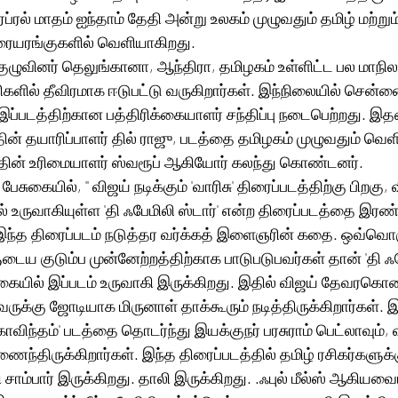
ஏப்ரல் மாதம் ஐந்தாம் தேதி அன்று உலகம் முழுவதும் தமிழ் மற்றும
ையரங்குகளில் வெளியாகிறது. 
ுழுவினர் தெலுங்கானா, ஆந்திரா, தமிழகம் உள்ளிட்ட பல மாநி
ணிகளில் தீவிரமாக ஈடுபட்டு வருகிறார்கள். இந்நிலையில் சென்ன
இப்படத்திற்கான பத்திரிக்கையாளர் சந்திப்பு நடைபெற்றது. இத
 தயாரிப்பாளர் தில் ராஜு, படத்தை தமிழகம் முழுவதும் வெளியி
தின் உரிமையாளர் ஸ்வரூப் ஆகியோர் கலந்து கொண்டனர். 
ிசு' திரைப்படத்திற்கு பிறகு, விஜய் 
 உருவாகியுள்ள 'தி ஃபேமிலி ஸ்டார்' என்ற திரைப்படத்தை இர
 இந்த திரைப்படம் நடுத்தர வர்க்கத் இளைஞரின் கதை. ஒவ்வொர
ுடைய குடும்ப முன்னேற்றத்திற்காக பாடுபடுபவர்கள் தான் 'தி ஃபே
கையில் இப்படம் உருவாகி இருக்கிறது. இதில் விஜய் தேவரகொ
க்கு ஜோடியாக மிருனாள் தாக்கூரும் நடித்திருக்கிறார்கள். இ
விந்தம்' படத்தை தொடர்ந்து இயக்குநர் பரசுராம் பெட்லாவும், 
திருக்கிறார்கள். இந்த திரைப்படத்தில் தமிழ் ரசிகர்களுக்கு 
 சாம்பார் இருக்கிறது. தாலி இருக்கிறது. .ஃபுல் மீல்ஸ் ஆகியவைய