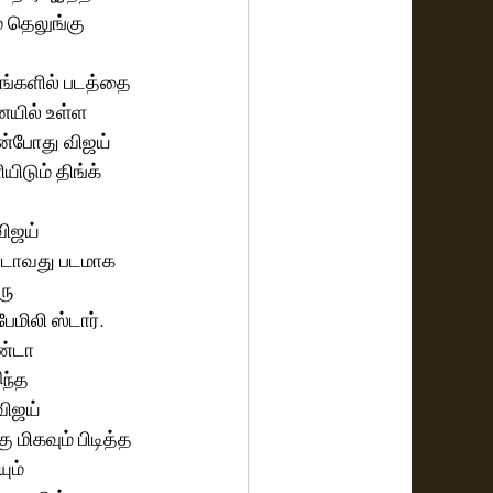
் தெலுங்கு 
லங்களில் படத்தை 
ையில் உள்ள 
ன்போது விஜய் 
டும் திங்க் 
ண்டாவது படமாக 
ு 
மிலி ஸ்டார். 
ண்டா 
ந்த 
விஜய் 
மிகவும் பிடித்த 
ும் 