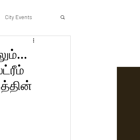
City Events
actors gallery
ும்...
்ரீம்
த்தின்