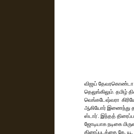
விஜய் தேவரகொண்டா நடிக
தெலுங்கிலும், தமிழ் த
வெங்கடேஷ்வரா  கிரியேஷ
ஆகியோர் இணைந்து தயார
ஸ்டார்'. இந்தத் திர
ஜோடியாக நடிகை மிருனாள
திரைப்படத்தை கே. யூ.