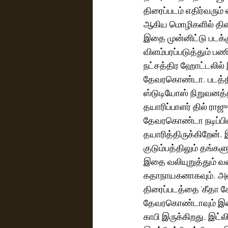
திரைப்படம் எதிர்வரும் 
ஆகிய மொழிகளில் திர
இதை முன்னிட்டு படக்க
விளம்பரப்படுத்தும் ப
நட்சத்திர ஹோட்டலில் 
தேவரகொண்டா, படத்தின்
ஸ்டுடியோஸ் நிறுவனத்
தயாரிப்பாளர் தில் ராஜு பேசுகையில், ‌'' விஜய் நடிக்கும் 'வார
தேவரகொண்டா நடிப்பில்
தயாரித்திருக்கிறேன்.
குடும்பத்திலும் தங்கள
இதை வலியுறுத்தும் வ
கதாநாயகனாகவும், அவரு
திரைப்படத்தை 'கீதா கோ
தேவரகொண்டாவும் இணைந்
காபி இருக்கிறது. இட்லி