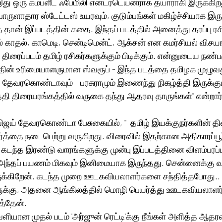
இது ஒரு கம்ப்ளீட் ஃபேமிலி என்டர்டெய்னராக தயாராகி இருக்கிற
ொருளாதார ஸ்டேட்டஸ் உயரவும், குடும்பங்கள் மகிழ்ச்சியாக இரு
ன் இப்படத்தின் கதை. இந்தப் படத்தில் அனைத்து தரப்பு ரசி
காதல், காமெடி, சென்டிமென்ட், ஆக்சன் என கமர்சியல் விசயங
த திரைப்படம் தமிழ் ரசிகர்களுக்கும் பிடிக்கும். என்னுடைய நண்பரு
தின் உரிமையாளருமான ஸ்வரூப் - இந்த படத்தை தமிழக முழுவத
தி திரையரங்கத்தில் வருகை தந்து ஆதரவு தாருங்கள்'' என்றார்
ய் தேவரகொண்டா பேசுகையில், ''  தமிழ் இயக்குநர்களின் திர
ார்த்தை நடைபெற்று வருகிறது. விரைவில் இதற்கான அதிகாரப்ப
. கடந்த இரண்டு வாரங்களுக்கு முன்பு இப்படத்தினை விளம்பரப
ந்தப் பயணம் மிகவும் இனிமையாக இருந்தது. சென்னைக்கு வ
ருக்கிறேன். கடந்த முறை ஊடகவியலாளர்களை சந்தித்தபோது.. த
ளுக்கு, அதனை ஆங்கிலத்தில் மொழி பெயர்த்து ஊடகவியலாளர்க
த்தேன். 
ளியான முதல் படம் 'அர்ஜுன் ரெட்டி'க்கு நீங்கள் அளித்த ஆதரவ