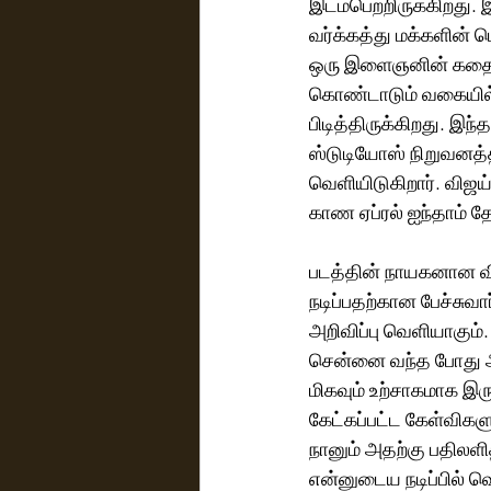
இடம்பெற்றிருக்கிறது. 
வர்க்கத்து மக்களின் ப
ஒரு இளைஞனின் கதை தா
கொண்டாடும் வகையில் 
பிடித்திருக்கிறது. இந்
ஸ்டுடியோஸ் நிறுவனத்
வெளியிடுகிறார்.‌ விஜய் தேவரகொண்டாவும் - பரசுராமும் இணைந்து நிகழ்த்தி இருக்கும் மேஜிக்கைக் 
காண ஏப்ரல் ஐந்தாம் தே
படத்தின் நாயகனான விஜ
நடிப்பதற்கான பேச்சுவ
அறிவிப்பு வெளியாகும்
சென்னை வந்த போது அ
மிகவும் உற்சாகமாக இ
கேட்கப்பட்ட கேள்விக
நானும் அதற்கு பதிலளி
என்னுடைய நடிப்பில் வெ