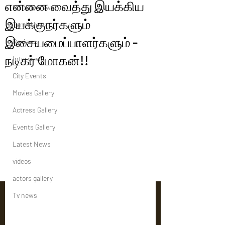
என்னை வைத்து இயக்கிய
Political News
இயக்குநர்களும்
Tamil News
இசையமைப்பாளர்களும் -
Reviews
நடிகர் மோகன்!!
Interviews
City Events
Movies Gallery
Actress Gallery
Events Gallery
Latest News
videos
actors gallery
Tv news