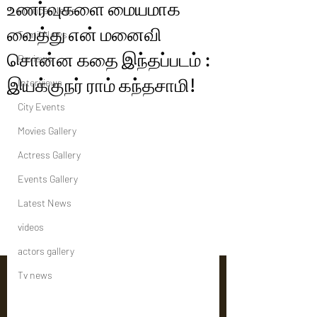
உணர்வுகளை மையமாக
Political News
வைத்து என் மனைவி
Tamil News
சொன்ன கதை இந்தப்படம் :
Reviews
இயக்குநர் ராம் கந்தசாமி!
Interviews
City Events
Movies Gallery
Actress Gallery
Events Gallery
Latest News
videos
actors gallery
Tv news