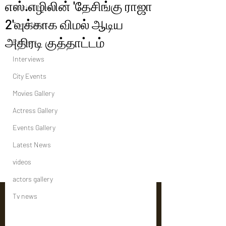
எஸ்.எழிலின் 'தேசிங்கு ராஜா
Political News
2'வுக்காக விமல் ஆடிய
Tamil News
அதிரடி குத்தாட்டம்
Reviews
Interviews
City Events
Movies Gallery
Actress Gallery
Events Gallery
Latest News
videos
actors gallery
Tv news