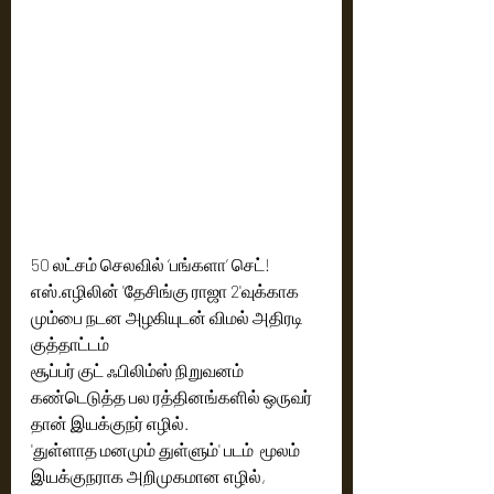
50 லட்சம் செலவில் ‘பங்களா’ செட்!
எஸ்.எழிலின் 'தேசிங்கு ராஜா 2'வுக்காக 
மும்பை நடன அழகியுடன் விமல் அதிரடி 
குத்தாட்டம்
சூப்பர் குட் ஃபிலிம்ஸ் நிறுவனம் 
கண்டெடுத்த பல ரத்தினங்களில் ஒருவர் 
தான் இயக்குநர் எழில். 
'துள்ளாத மனமும் துள்ளும்' படம்  மூலம் 
இயக்குநராக அறிமுகமான எழில், 