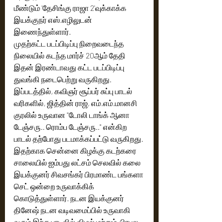
மீண்டும் 'தேசிங்கு ராஜா 2'வுக்காக்க 
இயக்குநர் எஸ்.எழிலுடன் 
இணைந்துள்ளார்.
முதற்கட்ட படப்பிடிப்பு நிறைவடைந்த 
நிலையில் கடந்த மார்ச் 20ஆம் தேதி 
இதன் இரண்டாவது கட்ட படப்பிடிப்பு 
துவங்கி நடைபெற்று வருகிறது.  
இப்படத்தில், கவிஞர் சூப்பர் சுப்பு பாடல் 
வரிகளில், ஜித்தின் ராஜ், எம்.எம்.மானசி 
குரலில் உருவான "டோலி டாங்க் ஆனா 
டேஞ்சரு.. ரொம்ப டேஞ்சரு.." என்கிற 
பாடல் தற்போது படமாக்கப்பட்டு வருகிறது.
இதற்காக சென்னை கிழக்கு கடற்கரை 
சாலையில் ஐம்பது லட்சம் செலவில் கலை 
இயக்குனர் சிவசங்கர் பிரமாண்ட பங்களா 
செட் ஒன்றை உருவாக்கிக் 
கொடுத்துள்ளார். நடன இயக்குனர் 
தினேஷ் நடன வடிவமைப்பில் உருவாகி 
வரும் இந்த பாடலில் விமல் மற்றும்  பிரபல 