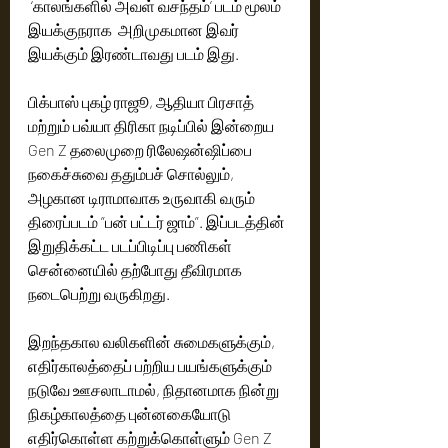
 ‘காலங்களில் அவள் வசந்தம்’ படம் மூலம் 
இயக்குநராக  அறிமுகமான இவர் 
இயக்கும் இரண்டாவது படம் இது.
பிக்பாஸ் புகழ் ராஜூ, ஆதியா பிரசாத் 
மற்றும் பவ்யா திரிகா நடிப்பில் இன்றைய 
Gen Z தலைமுறை ரிலேஷன்ஷிப்பை 
நகைச்சுவை ததும்பச் சொல்லும், 
அழகான டிராமாவாக உருவாகி வரும் 
திரைப்படம் ”பன் பட்டர் ஜாம்”. இப்படத்தின் 
இறுதிக்கட்ட படப்பிடிப்பு பணிகள் 
சென்னையில் தற்போது தீவிரமாக 
நடைபெற்று வருகிறது. 
இறந்தகால வலிகளின் சுமைகளுக்கும், 
எதிர்காலத்தைப் பற்றிய பயங்களுக்கும் 
நடுவே ஊசலாடாமல், நிதானமாக நின்று 
நிகழ்காலத்தை புன்னகையோடு 
எதிர்கொள்ள கற்றுக்கொள்ளும் Gen Z 