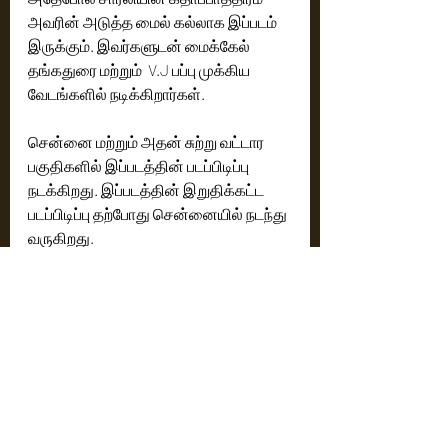
அவரின் அடுத்த மைல் கல்லாக இப்படம் 
இருக்கும். இவர்களுடன் மைக்கேல் 
தங்கதுரை மற்றும்  V.J பப்பு முக்கிய 
வேடங்களில் நடிக்கிறார்கள். 
சென்னை மற்றும் அதன் சுற்று வட்டார 
பகுதிகளில் இப்படத்தின் படப்பிடிப்பு 
நடக்கிறது. இப்படத்தின் இறுதிக்கட்ட 
படப்பிடிப்பு தற்போது சென்னையில் நடந்து 
வருகிறது. 
வரும் ஜூலை 8 ஆம் தேதி இப்படத்தின் 
முதல் பார்வை வெளி வருகிறது.  
தொழில் நுட்ப கலைஞர்கள் விபரம்
தயாரிப்பு நிறுவனம் :
Rain Of Arrows Entertainment 