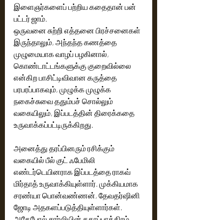
இளைஞர்களைப் பற்றிய கதைதான் பன் 
பட்டர் ஜாம். 
ஒருவனை சுற்றி எத்தனை பிரச்சனைகள் 
இருந்தாலும், அந்தந்த கணத்தை 
முழுமையாக வாழப் பழகினால், 
கொண்டாட்டங்களுக்கு குறைவில்லை 
என்கிற பாசிட்டிவிவான கருத்தை 
பரபரப்பாகவும், முழுக்க முழுக்க 
நகைச்சுவை ததும்பச் சொல்லும் 
வகையிலும், இப்படத்தின் திரைக்கதை 
உருவாக்கப்பட்டிருக்கிறது. 
அனைத்து தரப்பினரும் ரசிக்கும் 
வகையில் பீல் குட் ஃபேமிலி 
எண்டர்டெயினராக இப்படத்தை ராகவ் 
மிர்தாத் உருவாக்கியுள்ளார். முக்கியமாக 
சரண்யா பொன்வண்ணன், தேவதர்ஷினி 
ஜோடி அதகளப்படுத்தியுள்ளார்கள். 
அதேபோல் சார்லியின் கதாப்பாத்திரம் 