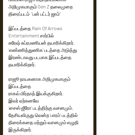
அறிமுகமாகும் Gen Z தலைமுறை 
திரைப்படம்  "பன் பட்டர் ஜாம்"
இப்படத்தை Rain Of Arrows 
Entertainment சார்பில் 
சுரேஷ் சுப்ரமணியன் தயாரிக்கிறார். 
‘எண்ணித்துணிக’ படத்தை அடுத்து  
இரண்டாவது படமாக இப்படத்தை 
தயாரிக்கிறார்.
ராஜூ நாயகனாக அறிமுகமாகும் 
இப்படத்தை
ராகவ் மிர்தாத் இயக்குகிறார். 
இவர் ஏற்கனவே
‘சைஸ் ஜீரோ’ படத்திற்கு வசனமும், 
தேசியவிருது வென்ற ‘பாரம்’ படத்தில்  
திரைக்கதை மற்றும் வசனமும் எழுதி 
இருக்கிறார். 