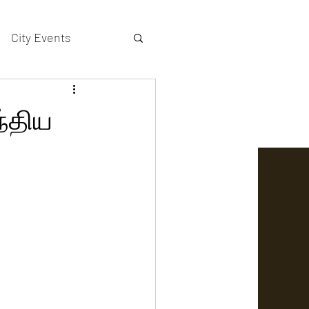
City Events
actors gallery
ந்திய