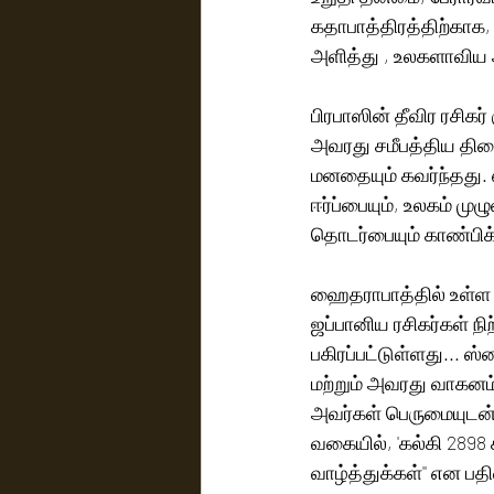
கதாபாத்திரத்திற்காக,
அளித்து , உலகளாவிய அ
பிரபாஸின் தீவிர ரசிகர
அவரது சமீபத்திய திர
மனதையும் கவர்ந்தது. 
ஈர்ப்பையும், உலகம் ம
தொடர்பையும் காண்பிக்
ஹைதராபாத்தில் உள்ள பி
ஜப்பானிய ரசிகர்கள் நி
பகிரப்பட்டுள்ளது... 
மற்றும் அவரது வாகன
அவர்கள் பெருமையுடன்
வகையில், 'கல்கி 2898 க
வாழ்த்துக்கள்'' என பதிவ