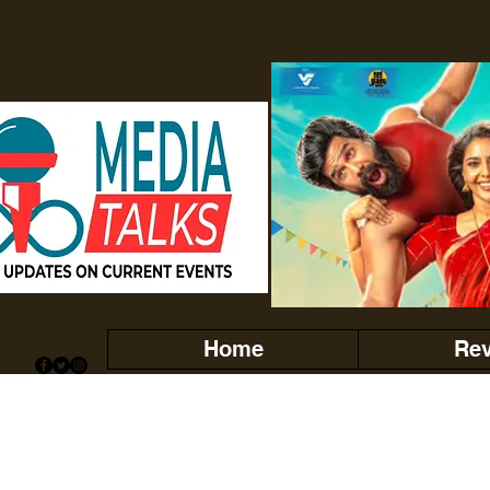
Home
Re