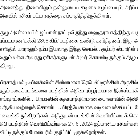
 அனைத்து  நிலையிலும் தன்னுடைய கடின உழைப்பையும், அர்ப்ப
ளவில் ரசிகர் பட்டாளத்தை சம்பாதித்திருக்கிறார். 
் குழு அண்மையில் ஜப்பான் நாட்டிலிருந்து ஹைதராபாத்திற்கு வ
ைப்படமான 'கல்கி 2898 கிபி' படத்தை கண்டு களித்தனர். இது
எளிதில் யாராலும் நம்ப இயலாத இந்த செயல்.. சூப்பர் ஸ்டாரின
ுழுவதும் உள்ள அவரது ரசிகர்களுடன் அவர் கொண்டிருக்கும் ஆழ
கிறது. 
ரசாத் மல்டிஃபிளக்ஸின் சின்னமான 'ரெபெல்' டிரக்கின் அருகில்
ற்கும் புகைப்படங்களை படத்தின் அதிகாரப்பூர்வமான இன்ஸ்டாகி
ஸ்னாப்ஷாட்களில்... பிரபாஸின் கதாபாத்திரமான பைரவாவின் அனிம
ம் ஆகியவற்றைக் கொண்ட .. பிரத்யேகமாக வடிவமைக்கப்பட்ட 
 வைத்திருக்கிறார்கள். அத்துடன் படத்தின் வெளியீட்டைக் க
ிபி படத்தின் வெளியீட்டிற்காக 27. 6 .2024 ஜப்பானிய ரசிகர்களி
ிட்டிருக்கும் போஸ்டரில் குறிப்பிட்டிருக்கிறார்கள். 