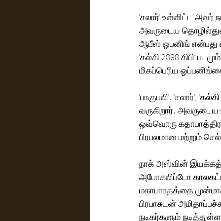
'சலார்' உள்ளிட்ட அவர் 
அவருடைய தொழில்துறை
ஆபீஸ் ஓபனிங் என்பது எ
'கல்கி 2898 கிபி' படம
மிகப்பெரிய ஓப்பனிங்கை
'பாகுபலி', 'சலார்', 'க
வருகிறார். அவருடைய உழ
ஒவ்வொரு கதாபாத்திரத
பிரபலமான மற்றும் செல்
நாக் அஸ்வின் இயக்கத்த
அபோகலிப்டோ காலகட்டத
மகாபாரதத்தை முன்மாத
பிரபாசுடன் அமிதாப்பச
நடிகர்களும் நடித்துள்ள