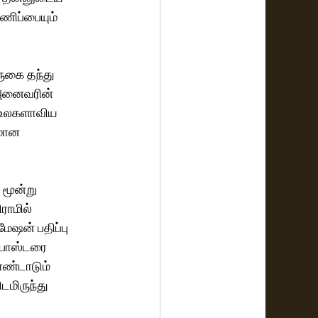
ணிப்பையும் 
ருகை தந்து 
 அனைவரின் 
் உலகளாவிய 
மான 
 மூன்று 
ராமில் 
ேஷன் பதிப்பு 
போஸ்டரை 
ொண்டாடும் 
டமிருந்து 