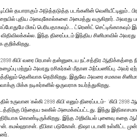
நடிப்பில் தயாராகும் அடுத்தடுத்த படங்களின் வெளியீட்டிலும்.. ப
யில் புதிய அளவுகோல்களை அமைத்து வருகிறார். அவரது படங
ப்போதுமே மிகப் பெரியதாகவும்... ட்ரெண்ட் செட்டிங்காகவும் இர
ும் விதிவிலக்கல்ல. இந்த திரைப்படம் இந்திய சினிமாவில் அவரது
 குறிக்கிறது. 
ல்கி 2898 கிபி' வரை பிரபாஸ் தன்னுடைய நட்சத்திர ஆதிக்கத்தை நி
ைப்பு மற்றும் அவரது ரசிகர்கள் மீதான அர்ப்பணிப்பு, அவர் ஏற்று
்திலும் தெளிவாக தெரிகிறது. இதுவே அவரை சமகால சினிமாவி
வாக்கு மிக்க நடிகர்களில் ஒருவராக உயர்த்துகிறது. 
ில் உருவான 'கல்கி 2898 கிபி' எனும் திரைப்படம்-  'கிபி 2898 
்திற்கு பிந்தைய உலகில் அமைக்கப்பட்டது. இந்து இதிகாசமா
ிரியாக கொண்டிருக்கிறது. இந்த அறிவியல் புனைவு கதை ஆக்ச
்சன், கமல்ஹாசன், தீபிகா படுகோன், திஷா படானி உள்ளிட்ட முன
னர்.