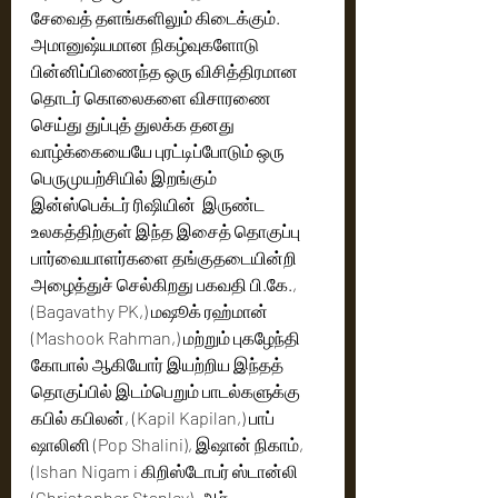
சேவைத் தளங்களிலும் கிடைக்கும்.   
அமானுஷ்யமான நிகழ்வுகளோடு 
பின்னிப்பிணைந்த ஒரு விசித்திரமான 
தொடர் கொலைகளை விசாரணை 
செய்து துப்புத் துலக்க தனது 
வாழ்க்கையையே புரட்டிப்போடும் ஒரு 
பெருமுயற்சியில் இறங்கும்  
இன்ஸ்பெக்டர் ரிஷியின்  இருண்ட 
உலகத்திற்குள் இந்த இசைத் தொகுப்பு  
பார்வையாளர்களை தங்குதடையின்றி 
அழைத்துச் செல்கிறது பகவதி பி.கே.,
(Bagavathy PK,) மஷூக் ரஹ்மான் 
(Mashook Rahman,) மற்றும் புகழேந்தி 
கோபால் ஆகியோர் இயற்றிய இந்தத் 
தொகுப்பில் இடம்பெறும் பாடல்களுக்கு 
கபில் கபிலன், (Kapil Kapilan,) பாப் 
ஷாலினி (Pop Shalini), இஷான் நிகாம், 
(Ishan Nigam i கிறிஸ்டோபர் ஸ்டான்லி 
(Christopher Stanley), ஆர். 