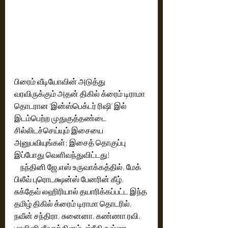
பிரைம் வீடியோவின் அடுத்து 
வரவிருக்கும் அதன் திகில் க்ரைம் டிராமா 
தொடரான ‘இன்ஸ்பெக்டர் ரிஷி’ இல் 
இடம்பெற்ற முதுகுத்தண்டை 
சில்லிடச்செய்யும் இசையை 
அனுபவியுங்கள்; இசைத் தொகுப்பு 
இப்போது வெளிவந்துவிட்டது!
    நந்தினி ஜே.எஸ் உருவாக்கத்தில், மேக் 
பிலீவ் புரொடக்ஷன்ஸ் பேனரின் கீழ், 
சுக்தேவ் லஹிரியால் தயாரிக்கப்பட்ட இந்த 
தமிழ் திகில் க்ரைம் டிராமா தொடரில், 
நவீன் சந்திரா, சுனைனா, கண்ணா ரவி, 
மாலினி ஜீவரத்தினம், ஸ்ரீகிருஷ்ண 