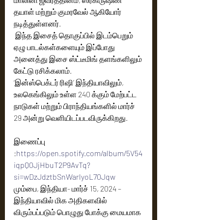
தயாள் மற்றும் குமரவேல் ஆகியோர்  
நடித்துள்ளனர்.
 இந்த இசைத் தொகுப்பில் இடம்பெறும் 
ஏழு பாடல்கள்களையும் இப்போது 
அனைத்து இசை ஸ்ட்டீமிங் தளங்களிலும் 
கேட்டு ரசிக்கலாம்.   
‘இன்ஸ்பெக்டர் ரிஷி’ இந்தியாவிலும், 
உலகெங்கிலும் உள்ள 240 க்கும் மேற்பட்ட 
நாடுகள் மற்றும் பிராந்தியங்களில் மார்ச் 
29 அன்று வெளியிடப்படவிருக்கிறது.    
இணைப்பு 
:
https://open.spotify.com/album/5V54
iqpQ0JjHbuT2P9AvTq?
si=wDzJdztbSnWarlyoL70Jqw
மும்பை, இந்தியா- மார்ச் 15, 2024 – 
இந்தியாவில் மிக அதிகளவில் 
விரும்பப்படும் பொழுது போக்கு மையமாக 