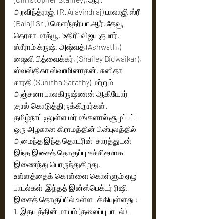
அரவிந்த்ராஜ், (R. Aravindraj) பாலாஜி ஸ்ரீ  
(Balaji Sri,) சௌந்தர்யா.ஆர். தேவூ 
தெரசா மாத்யூ, ‘உதிரி’ விஜயகுமார், 
ஸ்ரீராம் க்ருஷ், அஷ்வத் (Ashwath,) 
ஷைலி பித்வைக்கர், (Shailey Bidwaikar), 
ஸ்வஸ்திகா ஸ்வாமினாதன், சுனிதா 
சாரதி (Sunitha Sarathy) மற்றும் 
அஞ்சனா பாலகிருஷ்ணன் ஆகியோர் 
குரல் கொடுத்திருக்கிறார்கள். 
தமிழ்நாட்டிலுள்ள மர்மங்களால் சூழப்பட்ட 
ஒரு அழகான கிராமத்தின் பின்புலத்தில் 
அமைந்த இந்த தொடரின்  சாரத்துடன்  
இந்த இசைத் தொகுப்பு கச்சிதமாக 
இணைந்து பொருந்துகிறது.  
உள்ளத்தைக் கொள்ளை கொள்ளும் ஏழு 
பாடல்கள்  இந்தத் இன்ஸ்பெக்டர் ரிஷி 
இசைத் தொகுப்பில் உள்ளடக்கியுள்ளது :
1. இதயத்தின் மாயம் (தலைப்பு பாடல்) – 