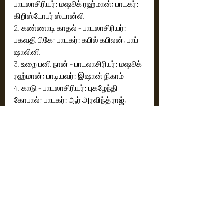
பாடலாசிரியர்: மஷூக் ரஹ்மான்; பாடகர்: 
கிறிஸ்டோபர் ஸ்டான்லி
2. கண்ணாடி காதல் - பாடலாசிரியர்: 
பகவதி பிகே; பாடகர்: கபில் கபிலன், பாப் 
ஷாலினி
3. உறை பனி நான் - பாடலாசிரியர்: மஷூக் 
ரஹ்மான்; பாடியவர்: இஷான் நிகாம்
4. காடு - பாடலாசிரியர்: புகழேந்தி 
கோபால்; பாடகர்: ஆர் அரவிந்த் ராஜ், 
பாலாஜி ஸ்ரீ, சௌந்தர்யா ஆர், தேவு 
டிரஸ்ஸா மேத்யூ, ‘உதிரி’ விஜய்குமார், 
ஸ்ரீராம் கிரிஷ், மற்றும் அஸ்வத்
5. ஹே சகி ஹே - பாடலாசிரியர்: பகவதி 
பிகே; பாடகர்: ஷைலி பித்வைகர் மற்றும் 
ஸ்வஸ்திகா சுவாமிநாதன்
6. தொண்டகப்பாறை - பாடலாசிரியர்: 
பகவதி பிகே; பாடியவர்: சுனிதா சாரதி
7.பரிசுத்த தேவனே - பாடலாசிரியர்: 
பகவதி பிகே; பாடியவர்: அஞ்சனா 