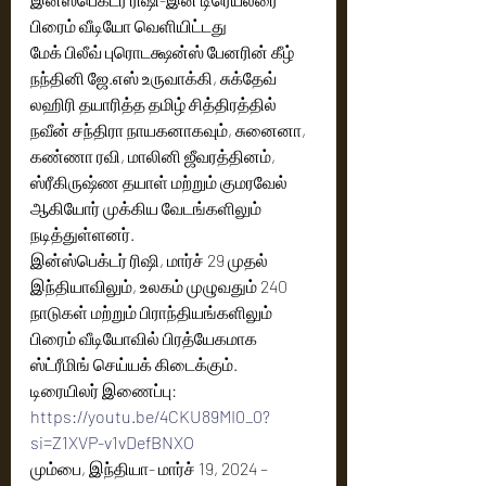
பிரைம் வீடியோ வெளியிட்டது
மேக் பிலீவ் புரொடக்ஷன்ஸ் பேனரின் கீழ் 
நந்தினி ஜே.எஸ் உருவாக்கி, சுக்தேவ் 
லஹிரி தயாரித்த தமிழ் சித்திரத்தில் 
நவீன் சந்திரா நாயகனாகவும், சுனைனா, 
கண்ணா ரவி, மாலினி ஜீவரத்தினம், 
ஸ்ரீகிருஷ்ண தயாள் மற்றும் குமரவேல் 
ஆகியோர் முக்கிய வேடங்களிலும் 
நடித்துள்ளனர்.
இன்ஸ்பெக்டர் ரிஷி, மார்ச் 29 முதல் 
இந்தியாவிலும், உலகம் முழுவதும் 240 
நாடுகள் மற்றும் பிராந்தியங்களிலும் 
பிரைம் வீடியோவில் பிரத்யேகமாக 
ஸ்ட்ரீமிங் செய்யக் கிடைக்கும்.
டிரையிலர் இணைப்பு: 
https://youtu.be/4CKU89MI0_0?
si=Z1XVP-v1vDefBNXO
மும்பை, இந்தியா- மார்ச் 19, 2024 – 