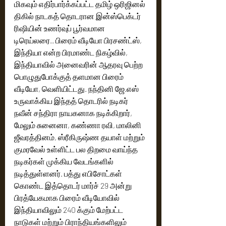
மிகவும் எதிர்பார்க்கப்பட்ட தமிழ் ஒரிஜினல் 
திகில் நாடகத் தொடரான இன்ஸ்பெக்டர் 
ரிஷியின் உணர்வுப் பூர்வமான 
டிரெய்லரை.. பிரைம் வீடியோ பிரசண்ட்ஸ், 
இந்தியா என்ற பிரமாண்ட நிகழ்வில், 
இந்தியாவில் அனைவரின் ஆதரவு பெற்ற 
பொழுதுபோக்குத் தளமான பிரைம் 
வீடியோ, வெளியிட்டது. நந்தினி ஜே.எஸ் 
உருவாக்கிய இந்தத் தொடரில் நடிகர் 
நவீன் சந்திரா நாயகனாக நடிக்கிறார், 
மேலும் சுனைனா, கண்ணா ரவி, மாலினி 
ஜீவரத்தினம், ஸ்ரீகிருஷ்ண தயாள் மற்றும் 
குமரவேல் உள்ளிட்ட பல திறமை வாய்ந்த 
நடிகர்கள் முக்கிய வேடங்களில் 
நடித்துள்ளனர். பத்து எபிசோட்கள் 
கொண்ட இத்தொடர் மார்ச் 29 அன்று 
பிரத்யேகமாக பிரைம் வீடியோவில் 
இந்தியாவிலும் 240 க்கும் மேற்பட்ட 
நாடுகள் மற்றும் பிராந்தியங்களிலும் 