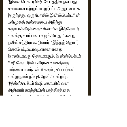
“இன்ஸ்பெக்டர் ரிஷி வேடத்தில் நடிப்பது 
சவாலான மற்றும் மாறு[பட்ட அனுபவமாக 
இருந்தது. ஒரு போலீஸ் இன்ஸ்பெக்டரின் 
பன்முகத் தன்மையை அறிந்து 
கதாபாத்திரத்தை உள்வாங்க இத்தொடர் 
எனக்கு வாய்ப்பை வழங்கியது,‘’ என்று 
நவீன் சந்திரா கூறினார். “இந்தத் தொடர் 
பிரைம் வீடியோவுடனான எனது 
இரண்டாவது தொடராகும். இன்ஸ்பெக்டர் 
ரிஷி தொடரின் புதிரான உலகத்தை 
பார்வையாளர்கள் மிகவும் ரசிப்பார்கள் 
என்று நான் நம்புகிறேன்.” என்றார்.
"இன்ஸ்பெக்டர் ரிஷி தொடரில் வன 
அதிகாரி காத்தியின் பாத்திரத்தை 
ஏற்பதில் நான் மகிழ்ச்சியடைகிறேன். 
கதாசிரியர்கள் எனது கதாபாத்திரத்தை 
மிக நுணுக்கமாக 
செதுக்கியிருக்கிறார்கள், மேலும் 
காத்தியின் குணாதிசயங்கள் என்னுடன் 