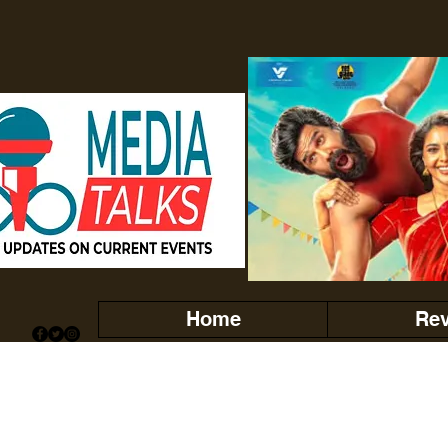
Home
Re