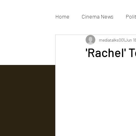
Home
Cinema News
Poli
Movies Gallery
mediatalks001
Actress G
Jun 1
'Rachel' 
Tv news