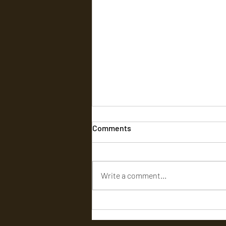
Comments
Write a comment...
‘டிசி’ (DC) - விமர்சனம்