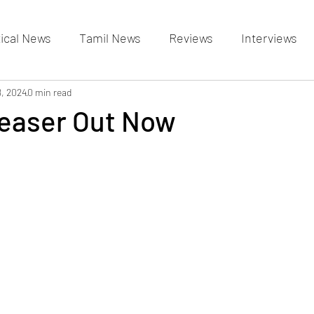
tical News
Tamil News
Reviews
Interviews
allery
8, 2024
0 min read
Events Gallery
Latest News
videos
Teaser Out Now