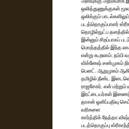
அளவுக்கு அதிகமாக இர
ஒலித்துணுக்குகள் மூலம
ஒலிக்கும் பாடல்களிலு
படத்தொகுப்பாளர் ஸ்ரீ
தொழில்நுட்ப தளத்தில் 
இன்னும் சிறப்பாகப் படம
மொத்தத்தில் இந்த லாக
என்று கூறலாம். நம்பி 
விக்னேஷ் சண்முகம்,நி
பெனட், ஆறுமுகம் ஆகிய
தமிழில் நீண்ட இடைவெளி
ராஜசேகர். என் மற்றும
இரட்டையர்கள் இணைந்த
தாசன் ஒளிப்பதிவு செய
வரிகளை 
கார்த்திக் நேத்தா,வி
படத்தொகுப்பு ஸ்ரீகாந்