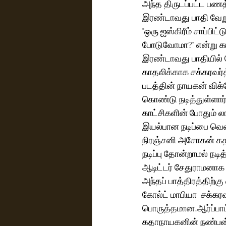
அந்த திருடப்பட்ட பணத
இரண்டாவது பாதி வேறு
"ஒரு ஐஸ்கிரீம் சாப்பி
போடுவோமா?" என்று கா
இரண்டாவது பாதியில் 
காதலிக்காக சக்கரவர்த
படத்தின் நாயகன் விக்
கொண்டு நடித்துள்ளார
காட்சிகளின் போதும் ல
இயல்பான நடிப்பை வெளி
நிரஞ்சனி அசோகன் கதாந
நடிப்பு தோன்றாமல் நடித
ஆடிட்டர் சேதுராமனாக 
அந்தப் பாத்திரத்திற்கு
கோல்ட் மாபியா  சக்கரவ
பொருத்தமான.ஆர்ப்பாட்
கதாநாயகனின் நண்பன் கத