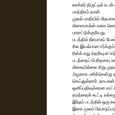
லாக்கர் திருட்டில் உட
பாத்திரம் தான்.
முதல் பாதியில் மிதம
கிளைமாக்ஸ் வரை கொண்
பாராட்டுக்குரியது.
படத்தில் நீளமாகப் 
சில இயல்பான ஈர்க்கும்
ரிஸ்க் எது தெரியுமா?எ
படத்தைப் பெரிதளவு உய
மிகையில்லை.சிறு முதலீ
அழகாக பளிச்சென்று த
செய்துள்ளார். நாயகன் 
ஒளிப்பதிவுக்கான சாட்
தரத்தைக் கூட்டி உள்ளத
இந்தப் படத்தில் ஒரு
இசை மூலம் பிரமாதப்பட