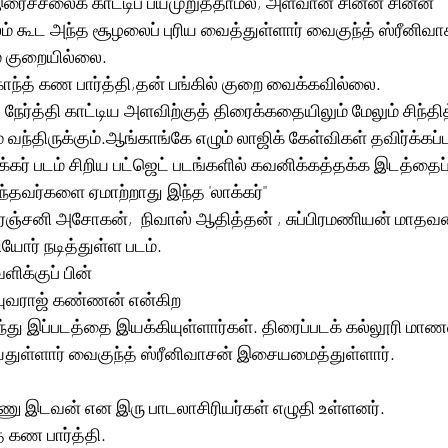
ைச்சலைக் காட்டிப் பயமுறுத்தாமல், அளவான சின்ன சின்ன 
் கூட அந்த சூழலைப் புரிய வைத்துள்ளார் வைகுந்த் ஸ்ரீனிவாச
ம் குறையில்லை.
காந்த் கண பார்த்தி,தன் பங்கில் குறை வைக்கவில்லை.
நேர்த்தி காட்டிய அளவிற்குத் திரைக்கதையிலும் மேலும் சிந்தித
் வந்திருக்கும்.ஆங்காங்கே எழும் லாஜிக் கேள்விகள் தவிர்க்கப்பட
்கர் படம் சிறிய பட்ஜெட் படங்களில் கவனிக்கத்தக்க இடத்தைப்
வந்தவர்களை ஏமாற்றாது இந்த 'லாக்கர்''
ரஞ்சனி அசோகன்,  நிவாஸ் ஆதித்தன் , சுப்பிரமணியன் மாதவன்,
ோர் நடித்துள்ள படம்.
க்குப் பின்   
் யுவராஜ் கண்ணன் என்கிற
ு இப்படத்தை இயக்கியுள்ளார்கள். திரைப்படக் கல்லூரி மா
்துள்ளார் வைகுந்த் ஸ்ரீனிவாசன் இசையமைத்துள்ளார்.
ஷ்ணு இடவன் என இரு பாடலாசிரியர்கள் எழுதி உள்ளனர்.
த் கண பார்த்தி.