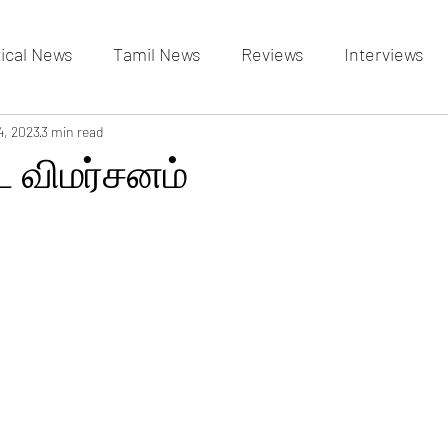
tical News
Tamil News
Reviews
Interviews
allery
4, 2023
3 min read
Events Gallery
Latest News
videos
பட விமர்சனம்