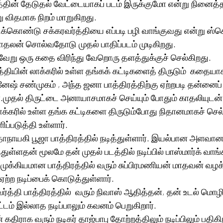
்தின் தேடுதல் வேட்டையாகப் படம் இருக்குமோ என்று நினைத்தா
 விதமாக நிறம் மாறுகிறது.
ட்டுக்கொண்டு சக்கரவர்த்தியை எப்படி பழி வாங்குவது என்று ஸ்கெ
தலன் சொல்வதோடு முதல் பாதிப்படம் முடிகிறது.
வேறு ஒரு கதை விரிந்து வேறொரு தளத்துக்குச் செல்கிறது.
்தியின் லாக்கரில் உள்ள தங்கக் கட்டிகளைத் திருடும்  கதையா
னேஷ் சண்முகம் , அந்த ஜனா பாத்திரத்திற்கு ஏற்றபடி தன்னைப்
்.முதல் திருட்டை அனாயாசமாகச் செய்யும் போதும் காதலியுடன
ாக்கரில் உள்ள தங்க கட்டிகளை திருடும்போது நிதானமாகச் செல்
ப்படுத்தி உள்ளார்.
ாயகி பூஜா பாத்திரத்தில் நடித்துள்ளார். இயல்பான அளவான நட
்துள்ளதன் மூலமே தன் முதல் படத்தில் நடிப்பில் பாஸ்மார்க் வாங்க
முக்கியமான பாத்திரத்தில் வரும் சுப்பிரமணியன் மாதவன் வழ
 ஏற்ற நடிப்பைக் கொடுத்துள்ளார்.
ர்த்தி பாத்திரத்தில்  வரும் நிவாஸ் ஆதித்தன், தன் உடல் மொழி
டம் இல்லாத நடிப்பாலும் கவனம் பெறுகிறார்.
ிராக வரும் நடிகர் தாஜ்பாபு தோற்றத்திலும் நடிப்பிலும் பதிகிற