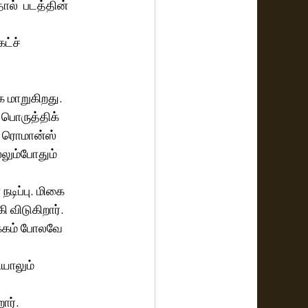
ல்  படத்தின் 
ட்ச் 
க மாறுகிறது.
 பொருத்திக் 
் ரொமான்ஸ் 
லும்போதும்  
ிப்பு. மிகை 
ி விடுகிறார்.
க்கம் போலவே 
யாலும் 
ார்.