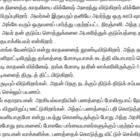
க நினைத்த காதலியை விக்னேஷ் அறைந்து விடுகிறார்.விக்னேஷ்
ும்புகிறார். அவர்கள் இருவரும் தனியே அமர்ந்து ஒரு காபி ஷாப்
அங்கே வரும் ஒருவரைப் பார்த்து பதற்றப்பட்ட நிரஞ்சனி, அந்த நப
  அவர் தன் குடும்ப சொத்துக்களை அபகரித்துக் குடும்பத்தை ந
ாக்கியவர் என்கிறார் .
ங்க வேண்டும் என்று காதலனைத் தூண்டிவிடுகிறார். அந்த நப
ெளிநாட்டிலிருந்து தங்கத்தை மோசடியாகக் கடத்தி வியாபாரம் ச
ி காதலன் விக்னேஷ், தங்க மோசடி நபரின் லாக்கரிலிருக்கும் 6
டிகளைத் திருடத் திட்டமிடுகிறார்.
ருடியும் விடுகிறார்கள். அதன் பிறகு நடக்கும் திடுக் திடுக் சம்
ை செல்லும் பயணம்.
யில் கதாநாயகன்  அரசியல்வாதியின் பணத்தைப் போலிரூபாய் நோ
 விறுவிறுப்பு ஊட்டுகிறார்கள். அந்தப் பணத்தைப் பறி கொடுத்
ு வெளியாகுமோ என்று பயந்து கொண்டிருக்கும் போது அந்த அரச
ும்போது நாயகனைப் போலவே பார்வையாளர்களுக்கும் பதற்றம் வ
 நாயகன் வாக்களிக்க, பணத்தைக் கொடுத்து விட்டுச் செல்கிற