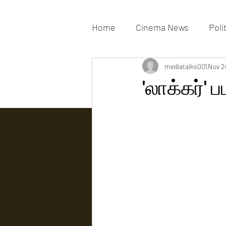
Home
Cinema News
Poli
Movies Gallery
mediatalks001
Actress G
Nov 2
'லாக்கர்' 
Tv news