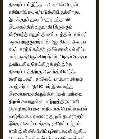
திரைப்படம் இந்திய அளவில் பெரும் 
எதிர்பார்ப்பை ஏற்படுத்தியிருக்கிறது. 
இயக்குநர் துஷார் ஹிர நந்தானி 
இயக்கத்தில் உருவாகி இருக்கும் 
'ஸ்ரீகாந்த்' எனும் திரைப்படத்தில் பாலிவுட் 
நடிகர் ராஜ்குமார் ராவ், ஜோதிகா, ஆலயா 
எஃப், சரத் கெல்கர், ஜமீல் கான் உள்ளிட்ட 
பலர் நடித்திருக்கிறார்கள். பிரதம் மேத்தா 
ஒளிப்பதிவு செய்திருக்கும் இந்த 
திரைப்படத்திற்கு ஆனந்த் மிலிந்த், 
தனிஷ் பக்ஷி,  சாஸெட் -பரம்பரா மற்றும் 
வேத் சர்மா ஆகியோர் இணைந்து 
இசையமைத்திருக்கிறார்கள்.‌ பார்வை 
திறன் சவாலுள்ள  மாற்றுத்திறனாளி  
தொழிலதிபரான ஸ்ரீகாந்த் பொல்லாவின் 
வாழ்க்கை வரலாறை தழுவி தயாராகும் 
இந்த திரைப்படத்தை டி சீரிஸ்  மற்றும் 
சாக் இன் சீஸ் பிலிம் புரொடக்ஷன் ஆகிய 
நிறுவனங்கள் சார்பில் தயாரிப்பாளர்கள் 