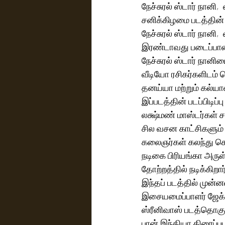
நேச்சுரல் ஸ்டார் நான
சனிக்கிழமை படத்தின் 
நேச்சுரல் ஸ்டார் நான
இரண்டாவது படைப்பான 
நேச்சுரல் ஸ்டார் நான
வீடியோ ரசிகர்களிடம் ப
தனய்யா மற்றும் கல்யா
இப்படத்தின் படப்பிடிப
லக்ஷ்மண் மாஸ்டர்கள்
சில வசன காட்சிகளும் ப
கலைஞர்கள் கலந்து கொ
நடிகை பிரியங்கா அருள
தோற்றத்தில் நடிக்கிறார
இந்தப் படத்தில் முன்
இசையமைப்பாளர் ஜேக்ஸ்
ஸ்ரீனிவாஸ் படத்தொகுப
பான் இந்தியா திரைப்ப