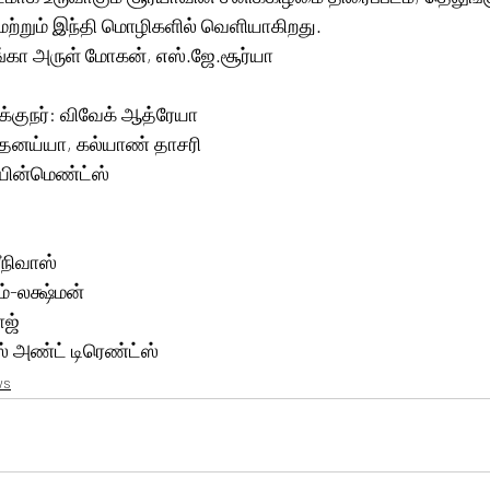
ற்றும் இந்தி மொழிகளில் வெளியாகிறது.
யங்கா அருள் மோகன், எஸ்.ஜே.சூர்யா
க்குநர்: விவேக் ஆத்ரேயா
V தனய்யா, கல்யாண் தாசரி
யின்மெண்ட்ஸ்
ரீநிவாஸ்
்-லக்ஷ்மன்
ாஜ்
்ஸ் அண்ட் டிரெண்ட்ஸ்
ws