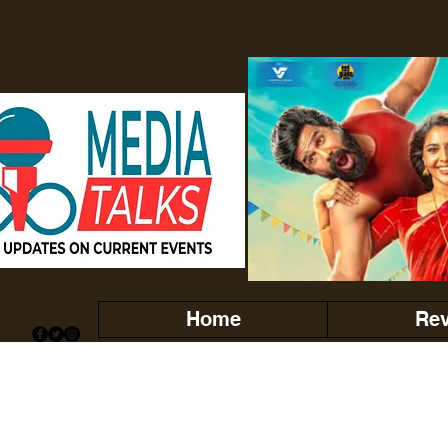
Home
Re