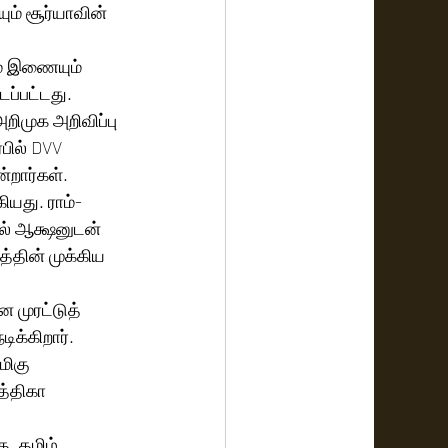
ம் சூர்யாவின் 
ம் இணையும் 
்பட்டது.  
றிமுக அறிவிப்பு 
பில் DVV 
்றார்கள். 
ியது. ராம்-
ல் ஆக்ஷனுடன் 
த்தின் முக்கிய 
 முரட்டுத் 
ிக்கிறார். 
ிகு  
த்திகா 
, தமிழ், 