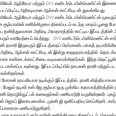
ி,  விவேக் ஆத்ரேயா மற்றும் DVV எண்டர்டெயின்மெண்ட்ஸ் இணையு
படப்பிடிப்பு அதிரடியான ஆக்சன் காட்சியுடன் துவங்கியது
ி,  விவேக் ஆத்ரேயா மற்றும் DVV எண்டர்டெயின்மெண்ட்ஸ் மூவரு
சூர்யாவின் சனிக்கிழமை திரைப்படம் கடந்த மாதம் பூஜை போடப
ியை தனித்துவமான அதிரடி அவதாரத்தில் காட்டிய இப்படத்தின் அ
ெரும் வரவேற்பைப் பெற்றது.   DVV எண்டர்டெயின்மெண்ட்ஸ் சார்
ண் தாசரி இருவரும் இப்படத்தைப் பிரம்மாண்டமாகத் தயாரிக்கின
்பு அதிரடி ஆக்சன் காட்சியுடன் இன்று ஹைதராபாத்தில்  தொடங்க
 சாகச சண்டைக்காட்சியை வடிவமைக்கிறார்கள். இந்த ஷெட்யூலி
டமாக்கப்படவுள்ளது. இப்படப்பிடிப்பில் நாயகன் நானி மற்றும் பட
ள்கிறார்கள்.
் மோகன் நாயகியாக நடிக்கும் இப்படத்தில், நானி வித்தியாசமான
், மேலும் நடிகர் எஸ்.ஜே.சூர்யா ஒரு முக்கிய கதாபாத்திரத்தில் நட
னணி தொழில்நுட்பக் கலைஞர்கள் பணியாற்றி வருகின்றனர். புகழ்ம
 பிஜாய் இசையமைக்க, முரளி ஜி ஒளிப்பதிவு செய்கிறார். கார்
்பாளராக பணியாற்றுகிறார்.
டமாக உருவாகும் சூர்யாவின் சனிக்கிழமை திரைப்படம், தெலுங்கு