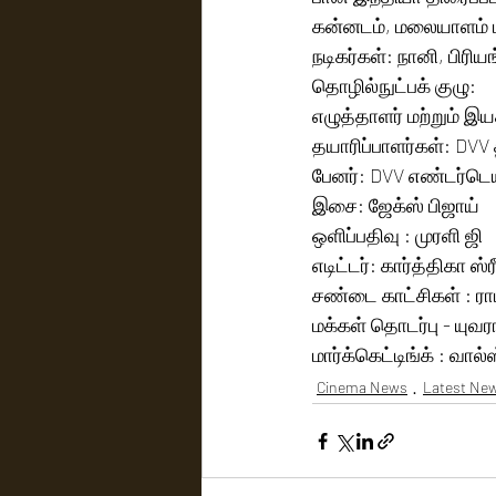
கன்னடம், மலையாளம் ம
நடிகர்கள்: நானி, பிரி
தொழில்நுட்பக் குழு:
எழுத்தாளர் மற்றும் இய
தயாரிப்பாளர்கள்: DV
பேனர்: DVV எண்டர்டெ
இசை: ஜேக்ஸ் பிஜாய்
ஒளிப்பதிவு : முரளி ஜி
எடிட்டர்: கார்த்திகா ஸ்
சண்டை காட்சிகள் : ராம
மக்கள் தொடர்பு - யுவர
மார்க்கெட்டிங்க் : வால
Cinema News
Latest Ne