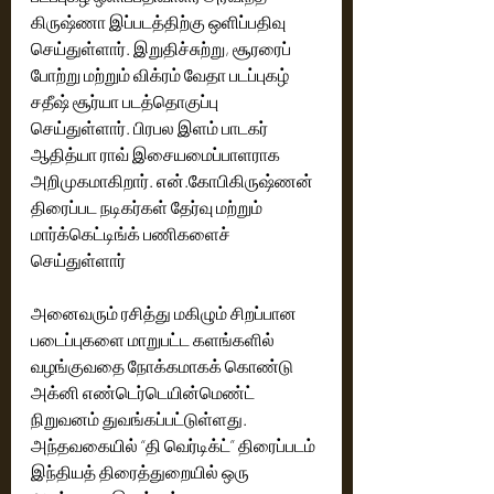
கிருஷ்ணா இப்படத்திற்கு ஒளிப்பதிவு 
செய்துள்ளார். இறுதிச்சுற்று, சூரரைப் 
போற்று மற்றும் விக்ரம் வேதா படப்புகழ் 
சதீஷ் சூர்யா படத்தொகுப்பு 
செய்துள்ளார். பிரபல இளம் பாடகர் 
ஆதித்யா ராவ் இசையமைப்பாளராக 
அறிமுகமாகிறார். என்.கோபிகிருஷ்ணன் 
திரைப்பட நடிகர்கள் தேர்வு மற்றும் 
மார்க்கெட்டிங்க் பணிகளைச் 
செய்துள்ளார் 
அனைவரும் ரசித்து மகிழும் சிறப்பான 
படைப்புகளை மாறுபட்ட களங்களில் 
வழங்குவதை நோக்கமாகக் கொண்டு 
அக்னி எண்டெர்டெயின்மெண்ட் 
நிறுவனம் துவங்கப்பட்டுள்ளது. 
அந்தவகையில் “தி வெர்டிக்ட்” திரைப்படம் 
இந்தியத் திரைத்துறையில் ஒரு 