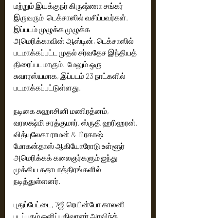
மற்றும் இயக்குநர் கிருஷ்ணா சங்கர் 
இருவரும்  டெக்சாஸில் வசிப்பவர்கள். 
இப்படம் முழுக்க முழுக்க 
அமெரிக்காவின் ஆஸ்டின், டெக்சாஸில் 
படமாக்கப்பட்ட முதல் சர்வதேச இந்தியத் 
திரைப்படமாகும்.  மேலும் ஒரு 
சுவாரஸ்யமாக, இப்படம் 23 நாட்களில் 
படமாக்கப்பட்டுள்ளது.
நடிகை சுஹாசினி மணிரத்னம், 
வரலக்ஷ்மி சரத்குமார், ஸ்ருதி ஹரிஹரன், 
வித்யுலேகா ராமன் &  பிரகாஷ் 
மோகன்தாஸ் ஆகியோரோடு உள்ளூர் 
அமெரிக்கக் கலைஞர்களும் ஐந்து 
முக்கிய கதாபாத்திரங்களில் 
நடித்துள்ளனர்.
புதுப்பேட்டை, 7ஜி ரெயின்போ காலனி 
படப்புகழ் ஒளிப்பதிவாளர் அரவிந்த் 