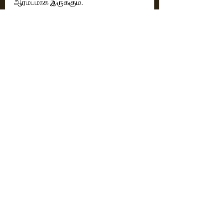
ஆரம்பமாக இருக்கும். 
கோலிவுட்டின் வசீகர ஜோடியான திருமதி 
சினேகா & திரு. பிரசன்னா ஆகியோர் 
தற்போது சமூக ஊடகங்களில் 
டிரெண்டிங்கில் இருந்து வரும் “தி 
வெர்டிக்ட்” படத்தின் தலைப்பு மற்றும் 
பர்ஸ்ட் லுக்கை வெளியிட்டனர்.
Cinema News
Latest News
Recent Posts
See All