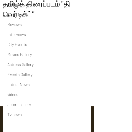
தமிழ்த் திரைப்படம் "தி
Political News
வெர்டிக்ட்"
Tamil News
Reviews
Interviews
City Events
Movies Gallery
Actress Gallery
Events Gallery
Latest News
videos
actors gallery
Tv news