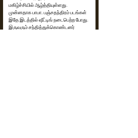
மகிழ்ச்சியில் ஆழ்த்தியுள்ளது. 
முன்னதாக பாபா, பஞ்சதந்திரம் படங்கள் 
இதே இடத்தில் ஷீட்டிங் நடைபெற்ற போது, 
இருவரும் சந்தித்துக்கொண்டனர் 
என்பது குறிப்பிடத்தக்கது. தற்போது 21 
வருடங்களுக்குப் பிறகு மீண்டும் 
இருவரும் ஒரே படப்பிடிப்பு தளத்தில். 
சந்தித்துள்ளனர். இந்நிகழ்வின் போது 
Head of Lyca Productions GKM தமிழ் 
குமரன் அவர்களும், Red Giant Movies 
Co Producer M.செண்பகமூர்த்தி 
அவர்களும் உடனிருந்தனர்
Cinema News
Latest News
Recent Posts
See All