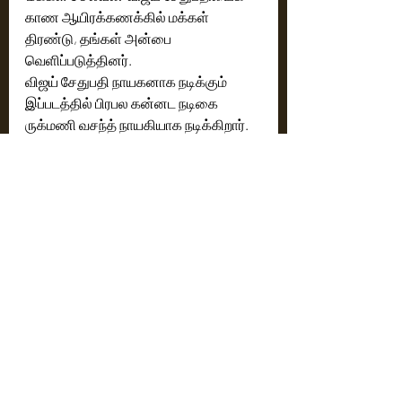
காண ஆயிரக்கணக்கில் மக்கள் 
திரண்டு, தங்கள் அன்பை 
வெளிப்படுத்தினர். 
விஜய் சேதுபதி நாயகனாக நடிக்கும் 
இப்படத்தில் பிரபல கன்னட நடிகை 
ருக்மணி வசந்த் நாயகியாக நடிக்கிறார். 
படம் முழுதும் பயணிக்கக்கூடிய முக்கிய 
பாத்திரத்தில் யோகிபாபு நடித்துள்ளார்.  
இவர்களுடன் பி. எஸ். அவினாஷ், திவ்யா 
பிள்ளை, பப்லு, ராஜ்குமார் உள்ளிட்ட பலர் 
நடித்து வருகிறார்கள். 
கரண் பகதூர் ராவத் ஒளிப்பதிவு செய்து 
வரும் இந்த திரைப்படத்திற்கு ஜஸ்டின் 
பிரபாகரன் இசையமைக்கிறார். கலை 
இயக்கத்தை ஏ.கே. முத்து கவனிக்க, 
படத்தொகுப்புப் பணிகளை ஆர். 
கோவிந்தராஜ் மேற்கொண்டிருக்கிறார். 
அதிரடியான சண்டை காட்சிகளை 