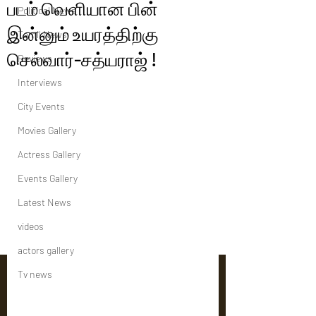
படம் வெளியான பின்
Political News
இன்னும் உயரத்திற்கு
Tamil News
செல்வார்-சத்யராஜ் !
Reviews
Interviews
City Events
Movies Gallery
Actress Gallery
Events Gallery
Latest News
videos
actors gallery
Tv news