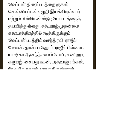
’வெப்பன்’ திரைப்படத்தை குகன் 
சென்னியப்பன் எழுதி இயக்கியுள்ளார் 
மற்றும் மில்லியன் ஸ்டுடியோ படத்தைத் 
தயாரித்துள்ளது. சத்யராஜ் முதன்மை 
கதாபாத்திரத்தில் நடித்திருக்கும் 
‘வெப்பன்’ படத்தில் வசந்த் ரவி, ராஜீவ் 
மேனன், தான்யா ஹோப், ராஜீவ் பிள்ளை, 
யாஷிகா ஆனந்த், மைம் கோபி, கனிஹா, 
கஜராஜ், சையது சுபன், பரத்வாஜ் ரங்கன், 
வேலுபிரபாகரன், மாயா கிருஷ்ணன், 
ஷியாஸ் கரேம், பெனிட்டோ பிராங்க்ளின், 
ரகு எசக்கி, வினோதினி 
வைத்தியநாதன், மேக்னா சுமேஷ் மற்றும் 
பலர் நடித்துள்ளனர். 
படத்திற்கு ஜிப்ரான் இசையமைத்திருக்க, 
பிரபு ராகவ் ஒளிப்பதிவு செய்துள்ளார். 
கோபி கிருஷ்ணா எடிட்டிங், கலை 
இயக்குநர் சுபேந்தர் பி.எல். மற்றும் 