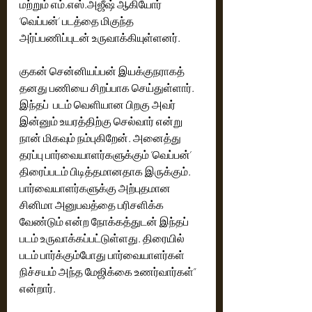
மற்றும் எம்.எஸ்.அஜீஷ் ஆகியோர் 
‘வெப்பன்’ படத்தை மிகுந்த 
அர்ப்பணிப்புடன் உருவாக்கியுள்ளனர். 
குகன் சென்னியப்பன் இயக்குநராகத் 
தனது பணியை சிறப்பாக செய்துள்ளார். 
இந்தப்  படம் வெளியான பிறகு அவர் 
இன்னும் உயரத்திற்கு செல்வார் என்று 
நான் மிகவும் நம்புகிறேன். அனைத்து 
தரப்பு பார்வையாளர்களுக்கும் ’வெப்பன்’ 
திரைப்படம் பிடித்தமானதாக இருக்கும். 
பார்வையாளர்களுக்கு அற்புதமான 
சினிமா அனுபவத்தை பரிசளிக்க 
வேண்டும் என்ற நோக்கத்துடன் இந்தப் 
படம் உருவாக்கப்பட்டுள்ளது. திரையில் 
படம் பார்க்கும்போது பார்வையாளர்கள் 
நிச்சயம் அந்த மேஜிக்கை உணர்வார்கள்” 
என்றார். 