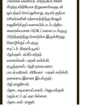
அளவில் வெளியிட ஸ்டுடியோ கிரீன் 
சிறந்த விநியோக நிறுவனங்களுடன் 
ஒப்பந்தம் செய்துள்ளது. நடிகர் சூர்யா 
ரசிகர்களின் உற்சாகத்திற்கு மேலும் 
வலுசேர்க்கும் வகையில் படம் பற்றிய 
சுவாரஸ்யமான அப்டேட்களை படக்குழு 
அடுத்தடுத்து கொடுக்க இருக்கிறது. 
தொழில்நுட்பக் குழு:
எடிட்டர்: நிஷாத் யூசுப்
ஆக்‌ஷன்: சுப்ரீம் சுந்தர்,
வசனங்கள்: மதன் கார்க்கி,
எழுத்தாளர்: ஆதி நாராயணா,
பாடல் வரிகள்: விவேகா - மதன் கார்க்கி,
தலைமை இணை இயக்குநர்: 
ஆர்.ராஜசேகர்,
ஆடை வடிவமைப்பாளர்: அனு வர்தன் 
(சூர்யா) & தட்ஷா பிள்ளை,
ஆடைகள்: ராஜன்,
நடனம்: ஷோபி,