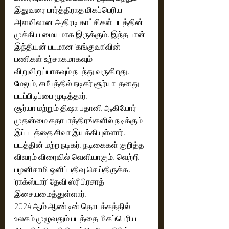
இதுவரை பார்த்திராத மிகப்பெரிய 
அளவிலான அதிரடி காட்சிகள் படத்தின் 
முக்கிய மையமாக இருக்கும். இந்த பான்-
இந்தியன் படமான ‘கங்குவா’வின் 
பணிகள் உற்சாகமாகவும் 
விறுவிறுப்பாகவும் நடந்து வருகிறது. 
மேலும், சமீபத்தில் நடிகர் சூர்யா  தனது 
படப்பிடிப்பை முடித்தார்.
சூர்யா மற்றும் திஷா பதானி ஆகியோர் 
முதன்மை கதாபாத்திரங்களில் நடிக்கும் 
இப்படத்தை சிவா இயக்கியுள்ளார். 
படத்தின் மற்ற நடிகர், நடிகைகள் குறித்த 
விவரம் விரைவில் வெளியாகும். வெற்றி 
பழனிசாமி ஒளிப்பதிவு செய்திருக்க, 
‘ராக்ஸ்டார்’ தேவி ஸ்ரீ பிரசாத் 
இசையமைத்துள்ளார்.
2024 ஆம் ஆண்டின் தொடக்கத்தில் 
உலகம் முழுவதும் படத்தை மிகப்பெரிய 