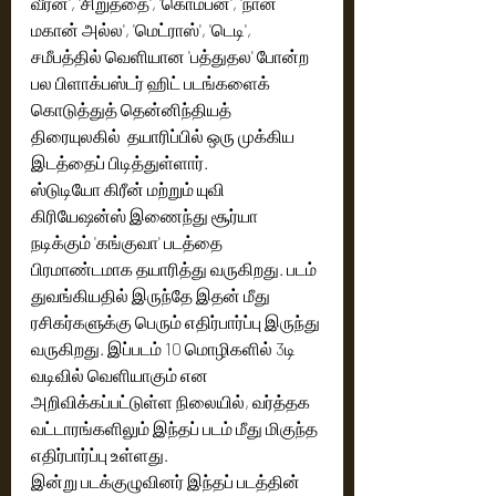
வீரன்', 'சிறுத்தை', 'கொம்பன்', 'நான் 
மகான் அல்ல', 'மெட்ராஸ்', 'டெடி', 
சமீபத்தில் வெளியான 'பத்துதல' போன்ற 
பல பிளாக்பஸ்டர் ஹிட் படங்களைக் 
கொடுத்துத் தென்னிந்தியத்  
திரையுலகில்  தயாரிப்பில் ஒரு முக்கிய 
இடத்தைப் பிடித்துள்ளார். 
ஸ்டுடியோ கிரீன் மற்றும் யுவி 
கிரியேஷன்ஸ் இணைந்து சூர்யா 
நடிக்கும் 'கங்குவா' படத்தை 
பிரமாண்டமாக தயாரித்து வருகிறது. படம் 
துவங்கியதில் இருந்தே இதன் மீது 
ரசிகர்களுக்கு பெரும் எதிர்பார்ப்பு இருந்து 
வருகிறது. இப்படம் 10 மொழிகளில் 3டி 
வடிவில் வெளியாகும் என 
அறிவிக்கப்பட்டுள்ள நிலையில், வர்த்தக 
வட்டாரங்களிலும் இந்தப் படம் மீது மிகுந்த 
எதிர்பார்ப்பு உள்ளது. 
இன்று படக்குழுவினர் இந்தப் படத்தின்  