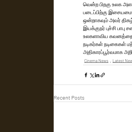
வென்ற பிறகு உலக அளவ
படைப்பிற்கு இசையமைப்ப
ஒன்றாகவும் அவர் திகழ்
இயக்குநர் புச்சி பாப
உலகளாவிய கவனத்தை க
நடிகர்கள் நடிகைகள் மற
அதிகாரப்பூர்வமாக அறிவ
Cinema News
Latest Ne
Recent Posts