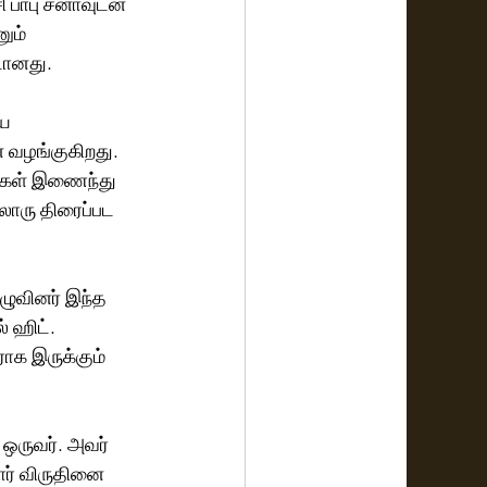
 பாபு சனாவுடன் 
ும் 
டானது. 
ய 
 வழங்குகிறது. 
ங்கள் இணைந்து 
லாரு திரைப்பட 
 
ழுவினர் இந்த 
 ஹிட். 
ாக இருக்கும் 
ஒருவர். அவர் 
ர் விருதினை 