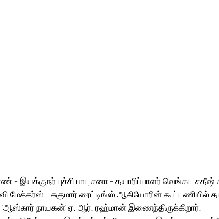
ரண் - இயக்குநர் புச்சி பாபு சனா - தயாரிப்பாளர் வெங்கட சதீஷ் 
வி மேக்கர்ஸ் - சுகுமார் ரைட்டிங்ஸ் ஆகியோரின் கூட்டணியில் த
் 'ஆஸ்கார் நாயகன்' ஏ. ஆர். ரஹ்மான் இணைந்திருக்கிறார்.