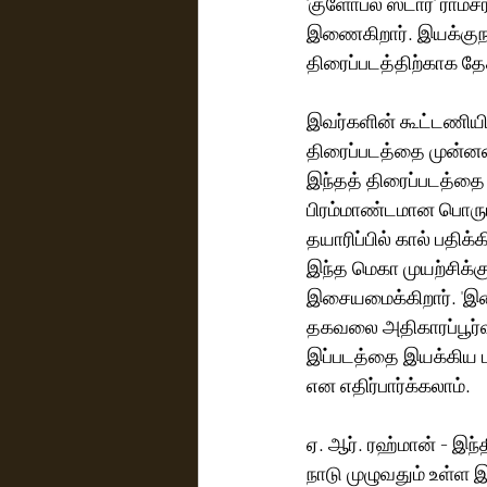
'குளோபல் ஸ்டார்' ராம
இணைகிறார். இயக்குநர்
திரைப்படத்திற்காக தே
இவர்களின் கூட்டணியி
திரைப்படத்தை முன்னணி
இந்தத் திரைப்படத்தை 
பிரம்மாண்டமான பொருட்
தயாரிப்பில் கால் பதிக்கி
இந்த மெகா முயற்சிக்
இசையமைக்கிறார். 'இசைப
தகவலை அதிகாரப்பூர்வம
இப்படத்தை இயக்கிய புச
என எதிர்பார்க்கலாம். 
ஏ. ஆர். ரஹ்மான் - இந
நாடு முழுவதும் உள்ள