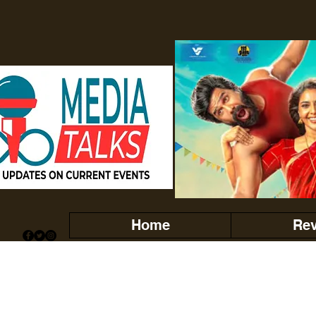
Home
Re