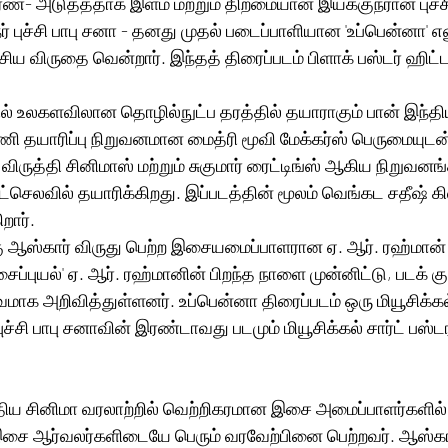
்சரண்- அடுத்ததாக இளம் மற்றும் திறமையான இயக்குநரான புச்சி
 புச்சி பாபு சனா - தனது முதல் படைப்பாளியான 'உப்பென்னா' என
சிய விருதை வென்றார். இந்தத் திரைப்படம் பிளாக் பஸ்டர் ஹிட்
ல் உலகளவிலான தொழில்நுட்ப தரத்தில் தயாராகும் பான் இந்தி
 தயாரிப்பு நிறுவனமான மைத்ரி மூவி மேக்கர்ஸ் பெருமையுடன்
விருத்தி சினிமாஸ் மற்றும் சுகுமார் ரைட்டிங்ஸ் ஆகிய நிறுவன
செலவில் தயாரிக்கிறது. இப்படத்தின் மூலம் வெங்கட சதீஷ் கி
றார். 
கு ஆஸ்கார் விருது பெற்ற இசையமைப்பாளரான ஏ. ஆர். ரஹ்மான்
்புயல்' ஏ. ஆர். ரஹ்மானின் பிறந்த நாளை முன்னிட்டு, படக் கு
ாக அறிவித்துள்ளனர். உப்பென்னா திரைப்படம் ஒரு மியூசிக்கல்
்சி பாபு சனாவின் இரண்டாவது படமும் மியூசிக்கல் சார்ட் பஸ்டர
்திய சினிமா வரலாற்றில் வெற்றிகரமான இசை அமைப்பாளர்களில் 
 இசை ஆர்வலர்களிடையே பெரும் வரவேற்பினை பெற்றவர். ஆஸ்கா