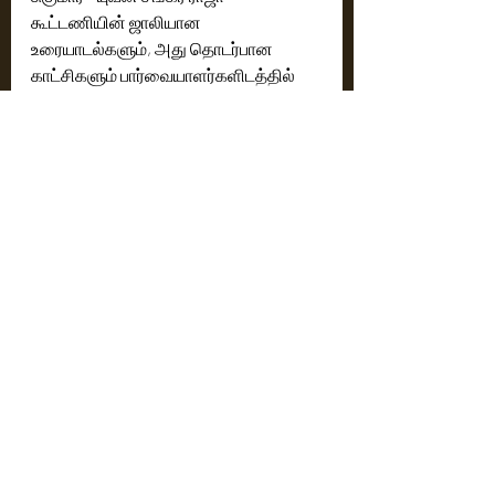
கூட்டணியின் ஜாலியான 
உரையாடல்களும், அது தொடர்பான 
காட்சிகளும் பார்வையாளர்களிடத்தில் 
புன்னகையை ஏற்படுத்தி, இன்ப 
அதிர்ச்சியை அளித்திருப்பதால்...  இந்த 
பிரத்யேக காணொளிக்கு 
பார்வையாளர்களிடையே பெரும் வரவேற்பு 
கிடைத்து வருகிறது.
https://youtu.be/tz5AEgix7C8?
si=DuMgvuA2X3C9Z_Zm
Cinema News
Latest News
Recent Posts
See All