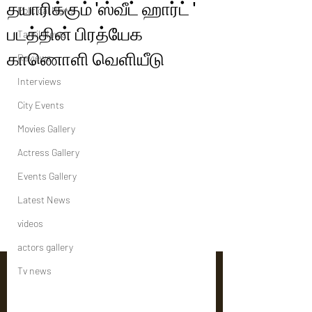
தயாரிக்கும் 'ஸ்வீட் ஹார்ட் '
Political News
படத்தின் பிரத்யேக
Tamil News
காணொளி வெளியீடு
Reviews
Interviews
City Events
Movies Gallery
Actress Gallery
Events Gallery
Latest News
videos
actors gallery
Tv news