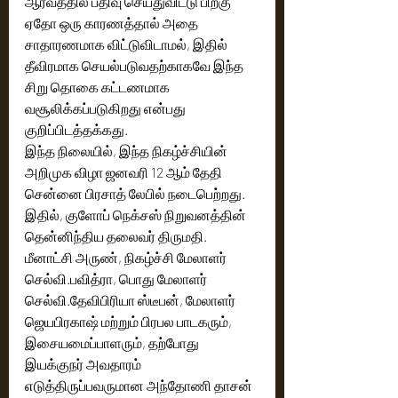
ஆர்வத்தில் பதிவு செய்துவிட்டு பிறகு 
ஏதோ ஒரு காரணத்தால் அதை 
சாதாரணமாக விட்டுவிடாமல், இதில் 
தீவிரமாக செயல்படுவதற்காகவே இந்த 
சிறு தொகை கட்டணமாக 
வசூலிக்கப்படுகிறது என்பது 
குறிப்பிடத்தக்கது.
இந்த நிலையில், இந்த நிகழ்ச்சியின் 
அறிமுக விழா ஜனவரி 12 ஆம் தேதி 
சென்னை பிரசாத் லேபில் நடைபெற்றது. 
இதில், குளோப் நெக்சஸ் நிறுவனத்தின் 
தென்னிந்திய தலைவர் திருமதி. 
மீனாட்சி அருண், நிகழ்ச்சி மேலாளர் 
செல்வி.பவித்ரா, பொது மேலாளர் 
செல்வி.தேவிபிரியா ஸ்டீபன், மேலாளர் 
ஜெயபிரகாஷ் மற்றும் பிரபல பாடகரும், 
இசையமைப்பாளரும், தற்போது 
இயக்குநர் அவதாரம் 
எடுத்திருப்பவருமான அந்தோணி தாசன் 