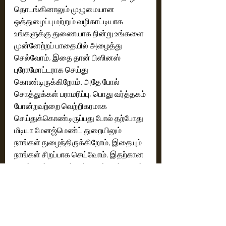
தொடங்கினாலும் முழுமையான 
ஒத்துழைப்பு மற்றும் வழிகாட்டியாக 
உங்களுக்கு துணையாக நின்று உங்களை 
முன்னேற்றப் பாதையில் அழைத்து 
செல்வோம், இதை தான் பிஸினஸ் 
புரோமோட்டராக செய்து 
கொண்டிருக்கிறோம். அதே போல் 
சொத்துக்கள் பராமரிப்பு, பொது வர்த்தகம் 
போன்றவற்றை வெற்றிகரமாக 
செய்துக்கொண்டிருப்பது போல் தற்போது 
மீடியா மேனஜ்மெண்ட் துறையிலும் 
நாங்கள் நுழைந்திருக்கிறோம், இதையும் 
நாங்கள் சிறப்பாக செய்வோம். இதற்கான 
ஆரம்ப புள்ளி தான் ‘நீங்களும் மின்னலாம் 
நட்சத்திரமாய்’.” என்றார்.
அந்தோணி தாசன் பேசுகையில், “மிகவும் 
சந்தோஷாம இருக்கு, கிளோப் நெக்சஸ் 
நிறுவனம் எடுக்கும் இந்த மாபெரும் 