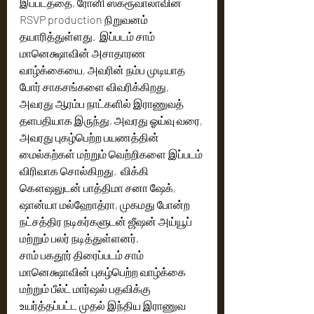
இப்படத்தை, ரோனி ஸ்க்ரூவாலாவின் 
RSVP production நிறுவனம் 
தயாரித்துள்ளது.  இப்படம் சாம் 
மானெக்ஷாவின் அசாதாரண 
வாழ்க்கையை, அவரின் நம்ப முடியாத 
போர் சாகசங்களை விவரிக்கிறது, 
அவரது ஆரம்ப நாட்களில் இராணுவத் 
தளபதியாக இருந்து, அவரது ஓய்வு வரை, 
அவரது புகழ்பெற்ற பயணத்தின் 
மைல்கற்கள் மற்றும் வெற்றிகளை இப்படம் 
விரிவாக சொல்கிறது.  விக்கி 
கௌஷலுடன் பாத்திமா சனா ஷேக், 
ஷான்யா மல்ஹோத்ரா, முகமது போன்ற 
நட்சத்திர நடிகர்களுடன் ஜீஷன் அய்யூப் 
மற்றும் பலர் நடித்துள்ளனர். 
சாம் பகதூர் திரைப்படம் சாம் 
மானெக்ஷாவின் புகழ்பெற்ற வாழ்க்கை 
மற்றும் பீல்ட் மார்ஷல் பதவிக்கு 
உயர்த்தப்பட்ட முதல் இந்திய இராணுவ 