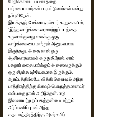
மேற்கொண்ட பயணத்தை,  
பார்வையாளர்கள் பாராட்டுவார்கள் என்று 
நம்புகிறேன்.
இயக்குநர் மேக்னா குல்சார் கூறுகையில், 
"இந்த வாழ்க்கை வரலாற்றுப் படத்தை 
உருவாக்குவது எனக்கு ஒரு 
வாழ்க்கையை மாற்றும் அனுபவமாக 
இருந்தது, அதை நான் ஒரு 
ஆசீர்வாதமாகக் கருதுகிறேன். சாம் 
பகதூர் கதை பார்க்கும் அனைவருக்கும் 
ஒரு சிறந்த உத்வேகமாக இருக்கும். 
ஆரம்பத்திலேயே, விக்கி கௌஷல் அந்த 
பாத்திரத்திற்கு மிகவும் பொருத்தமானவர் 
என்பதை நான் அறிந்தேன். ஈடு 
இணையற்ற நம்பகத்தன்மை மற்றும் 
அர்ப்பணிப்புடன் அந்த 
கதாபாத்திரத்திற்கு அவர் உயிர் 
தந்துள்ளார். இலட்சியங்களும் அதை 
வாழ்ந்து காட்டும் முன்மாதிரிகளும் 