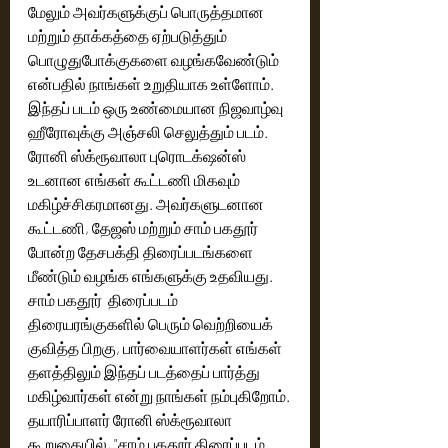
மேலும் அவர்களுக்குப் பொருத்தமான 
மற்றும் தாக்கத்தை ஏற்படுத்தும் 
பொழுதுபோக்குகளை வழங்கவேண்டும் 
என்பதில் நாங்கள் உறுதியாக உள்ளோம். 
இந்தப் படம் ஒரு உண்மையான நிஜவாழ்வு 
ஹீரோவுக்கு அஞ்சலி செலுத்தும் படம். 
ரோனி ஸ்க்ரூவாலா புரொடக்‌ஷன்ஸ் 
உடனான எங்கள் கூட்டணி மிகவும் 
மகிழ்ச்சிகரமானது. அவர்களுடனான 
கூட்டணி, தேஜஸ் மற்றும் சாம் பகதூர் 
போன்ற தேசபக்தி திரைப்படங்களை 
மீண்டும் வழங்க எங்களுக்கு உதவியது. 
சாம் பகதூர்  திரைப்படம் 
திரையரங்குகளில் பெரும் வெற்றியைக் 
குவித்த பிறகு, பார்வையாளர்கள் எங்கள் 
தளத்திலும் இந்தப் படத்தைப் பார்த்து 
மகிழ்வார்கள் என்று நாங்கள் நம்புகிறோம்.
தயாரிப்பாளர் ரோனி ஸ்க்ரூவாலா 
கூறுகையில், "சாம் பகதூர் திரைப்படம் 