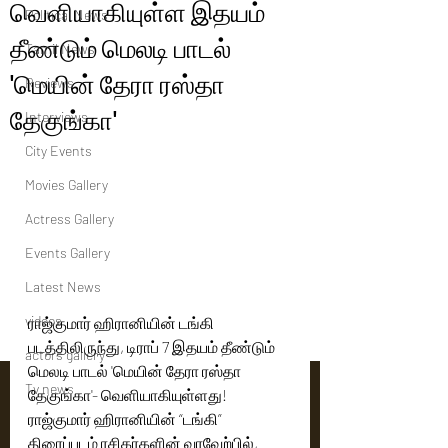
வெளியாகியுள்ள இதயம்
Political News
தீண்டும் மெலடி பாடல்
Tamil News
'மெயின் தேரா ரஸ்தா
Reviews
தேகுங்கா'
Interviews
City Events
Movies Gallery
Actress Gallery
Events Gallery
Latest News
videos
ராஜ்குமார் ஹிரானியின் டங்கி  
படத்திலிருந்து, டிராப் 7 இதயம் தீண்டும் 
actors gallery
மெலடி பாடல் 'மெயின் தேரா ரஸ்தா 
Tv news
தேகுங்கா'- வெளியாகியுள்ளது!
ராஜ்குமார் ஹிரானியின் “டங்கி”  
திரைப்படம் ரசிகர்களின் வரவேற்பில், 