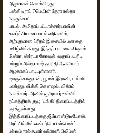
ஆழமாகச் சொல்கிறது.
டன்கி டிராப் 7'மெயின் தேரா ரஸ்தா 
தேகுங்கா' 
பாடல், அமிதாப் பட்டாச்சார்யாவின் 
கவர்ச்சியான பாடல் வரிகளில், 
அற்புதமான  ப்ரீதம் இசையில் மனதை 
மகிழ்விக்கிறது. இந்தப் பாடலை விஷால் 
மிஸ்ரா, ஸ்ரேயா கோஷல், ஷதாப் ஃபரிடி 
மற்றும் அல்தமாஷ் ஃபரிதி ஆகியோர் 
அழகாகப் பாடியுள்ளனர்.
ஷாருக்கானுடன், பூமன் இரானி, டாப்ஸி 
பண்ணு, விக்கி கௌஷல், விக்ரம் 
கோச்சார், அனில் குரோவர் உள்ளிட்ட 
நட்சத்திரக் குழு  'டங்கி' திரைப்படத்தில் 
நடித்துள்ளது.
இத்திரைப்படத்தை ஜியோ ஸ்டுடியோஸ், 
ரெட் சில்லீஸ் என்டர்டெயின்மென்ட் 
மற்றும் ராஜ்குமார் ஹிரானி பிலிம்ஸ் 
வழங்குகிறார்கள், ராஜ்குமார் ஹிரானி 