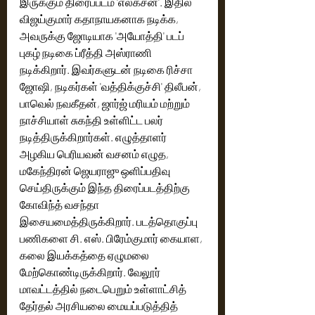
இருக்கும் திரைப்படம் 'எலக்சன்'. இதில் 
விஜய்குமார் கதாநாயகனாக நடிக்க, 
அவருக்கு ஜோடியாக 'அயோத்தி' படப் 
புகழ் நடிகை ப்ரீத்தி அஸ்ராணி 
நடிக்கிறார். இவர்களுடன் நடிகை ரிச்சா 
ஜோஷி, நடிகர்கள் 'வத்திக்குச்சி' திலீபன், 
பாவெல் நவகீதன், ஜார்ஜ் மரியம் மற்றும் 
நாச்சியாள் சுகந்தி உள்ளிட்ட பலர் 
நடித்திருக்கிறார்கள். எழுத்தாளர் 
அழகிய பெரியவன் வசனம் எழுத, 
மகேந்திரன் ஜெயராஜு ஒளிப்பதிவு 
செய்திருக்கும் இந்த திரைப்படத்திற்கு 
கோவிந்த் வசந்தா 
இசையமைத்திருக்கிறார். படத்தொகுப்பு 
பணிகளை சி. எஸ். பிரேம்குமார் கையாள, 
கலை இயக்கத்தை ஏழுமலை 
மேற்கொண்டிருக்கிறார். வேலூர் 
மாவட்டத்தில் நடைபெறும் உள்ளாட்சித் 
தேர்தல் அரசியலை மையப்படுத்தித் 