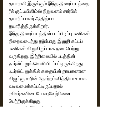
தயாராகி இருக்கும் இந்த திரைப்படத்தை 
ரீல் குட் ஃபிலிம்ஸ் நிறுவனம் சார்பில் 
தயாரிப்பாளர் ஆதித்யா 
தயாரித்திருக்கிறார். 
இந்த திரைப்படத்தின் படப்பிடிப்பு பணிகள் 
நிறைவடைந்து தற்போது இறுதி கட்டப் 
பணிகள் விறுவிறுப்பாக நடைபெற்று 
வருகிறது. இந்நிலையில் படத்தின் 
ஃபர்ஸ்ட் லுக் வெளியிடப்பட்டிருக்கிறது. 
ஃபர்ஸ்ட் லுக்கில் கதையின் நாயகனான 
விஜய்குமாரின் தோற்றம் வித்தியாசமாக 
வடிவமைக்கப்பட்டிருப்பதால் 
ரசிகர்களிடையே வரவேற்பினை 
பெற்றிருக்கிறது.
விரைவில் இப்படத்தின் டீசர், சிங்கிள் 
ட்ராக் , லிரிக்கல் வீடியோ, ட்ரெய்லர் மற்றும் 
வெளியீட்டு தேதி உள்ளிட்ட கூடுதல் 
விவரங்கள் வெளியிடப்படும் என 
படக்குழுவினர் தெரிவித்திருக்கிறார்கள்.