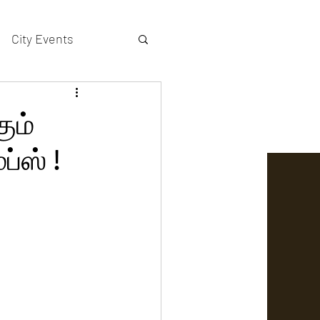
City Events
actors gallery
ும்
ப்ஸ் !