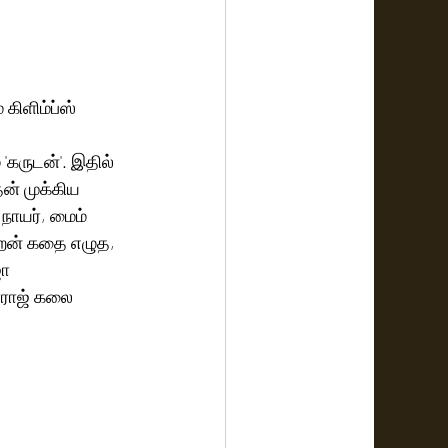
கிளிம்ப்ஸ்  
'கருடன்'. இதில் 
ன் முக்கிய 
மாறன் கதை எழுத, 
ா 
ைராஜ் கலை 