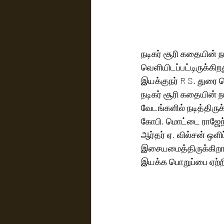
நடிகர் சூரி கதையின் நா
வெளியிடப்பட்டிருக்கிற
இயக்குநர் R S. துரை செ
நடிகர் சூரி கதையின் ந
வேடங்களில் நடித்திருக்கிறார்கள்.‌ இவர்களுடன் சமுத்திரக்கனி, ரே
கோபி, மொட்டை ராஜேந்தி
ஆர்தர் ஏ. வில்சன் ஒளிப
இசையமைத்திருக்கிறார