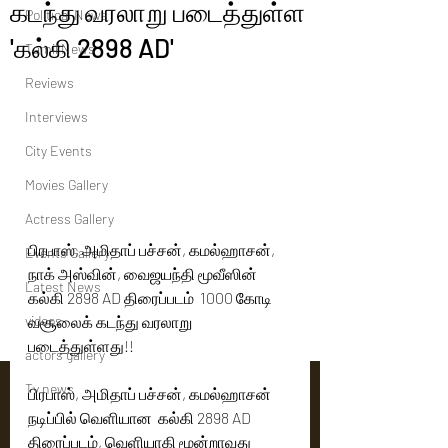
கடந்து வரலாறு படைத்துள்ள
Political News
'கல்கி 2898 AD'
Tamil News
Reviews
Interviews
City Events
Movies Gallery
Actress Gallery
பிரபாஸ், அமிதாப் பச்சன், கமல்ஹாசன், 
Events Gallery
நாக் அஸ்வின், வைஜயந்தி மூவீஸின் 
Latest News
கல்கி 2898 AD திரைப்படம்  1000 கோடி  
videos
வசூலைக் கடந்து வரலாறு 
படைத்துள்ளது!!
actors gallery
Tv news
பிரபாஸ், அமிதாப் பச்சன், கமல்ஹாசன்
நடிப்பில் வெளியான  கல்கி 2898 AD 
திரைப்படம், வெளியாகி மூன்றாவது 