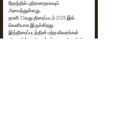
நேரத்தில் புதிரானதாகவும் 
அமைந்துள்ளது.
நானி 32வது திரைப்படம் 2025 இல் 
வெளியாக இருக்கிறது. 
இத்திரைப்படத்தின் மற்ற விவரங்கள் 
விரைவில் அதிகாரப்பூர்வமாக வெளியிட 
இருக்கிறார்கள்.
நடிகர்கள்: நானி
தொழில்நுட்பக் குழு:
எழுத்து இயக்கம் : சுஜீத்
தயாரிப்பாளர்கள்: DVV தனய்யா, 
கல்யாண் தாசரி
பேனர்: DVV என்டர்டெயின்மென்ட்
மக்கள் தொடர்பு : சதீஷ்குமார்
Cinema News
Latest News