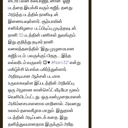
ஸ்டார் பவன் கல்யாணுடனான "ஓஜி" 
படத்தை இயக்கி வரும் சுஜீத், தனது 
அடுத்த படத்தில் நானியுடன் 
இணையவுள்ளார். சூர்யாவின் 
சனிக்கிழமை  படப்பிடிப்பு முடிந்தவுடன், 
நானி 32 படத்தின் பணிகள் துவங்கும். 
இது குறித்து நடிகர் நானி 
வலைத்தளத்தில் "இது முழுமையான 
சுஜீத் படம். பவருக்குப் பிறகு... இந்த 
லவ்வரிடம் வருவார் 😉♥️ 
#Nani32
" என்று 
மகிழ்ச்சி பொங்க பகிர்ந்துள்ளார்.
அதிரடியான ஆக்சன் படமாக 
உருவாகவுள்ள இப்படத்தின் அறிவிப்பு,  
ஒரு அழகான கான்செப்ட் வீடியோ மூலம் 
வெளியிடப்பட்டது. ஒரு வன்முறையாளன் 
அகிம்சையாளனாக மாறினால், அவனது 
உலகம் தலைகீழாக மாறும். இதுதான் 
படத்தின் அடிப்படைக் கதை. இது 
தனித்துவமானதாக இருக்கும் அதே 