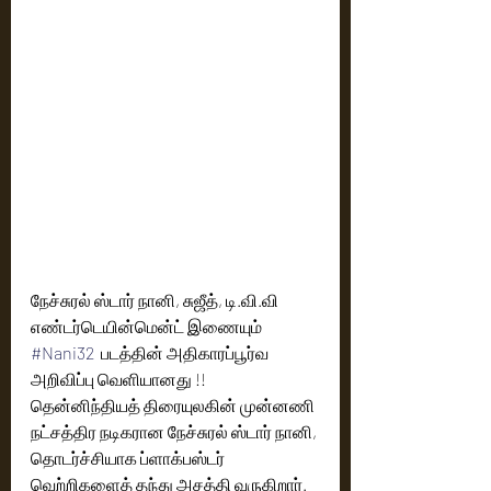
நேச்சுரல் ஸ்டார் நானி, சுஜீத், டி.வி.வி 
எண்டர்டெயின்மென்ட் இணையும்  
#Nani32
  படத்தின் அதிகாரப்பூர்வ 
அறிவிப்பு வெளியானது !!
தென்னிந்தியத் திரையுலகின் முன்னணி 
நட்சத்திர நடிகரான நேச்சுரல் ஸ்டார் நானி, 
தொடர்ச்சியாக ப்ளாக்பஸ்டர் 
வெற்றிகளைத் தந்து அசத்தி வருகிறார்.  