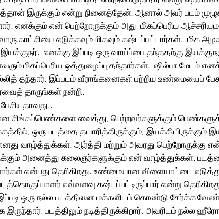
்தான் இருக்கும் என்று நினைத்தேன். ஆனால் அவர் படம் முழுக
ர். எனக்கும் என் பெற்றோருக்கும் அது  மிகப்பெரிய ஆச்சரியம
 காட்சியை எடுக்கவும் மிகவும் கஷ்டப்பட்டார்கள்.  மிக அழ
இயக்குநர்.  எனக்கு இப்படி ஒரு வாய்ப்பை தந்ததற்கு இயக்குநரு
ும் மிகப்பெரிய ஒத்துழைப்பு தந்தார்கள்.  ஷில்பா மேடம் எனக
த் தந்தார். இப்படம் வீராங்கனைகள் பற்றிய உண்மையைப் பேசும்
ரவைத் தாருங்கள் நன்றி. 
் பேசியதாவது.. 
ன சிங்கப்பெண்களை வைத்து, பெற்றவர்களுக்கும் பெண்களுக்க
த்தில், ஒரு படத்தை தயாரித்திருக்கும், இயக்கியிருக்கும் இயக
 எனது வாழ்த்துக்கள். ஆர்த்தி மற்றும் அவரது பெற்றோருக்கு என்
ுக்கும் அனைத்து கலைஞர்களுக்கும் என் வாழ்த்துக்கள். படத்த
்ளார்கள் என்பது தெரிகிறது. உண்மையான விளையாட்டை எடுத்து 
 படத்தொகுப்பாளர் எவ்வளவு கஷ்டப்பட்டிருப்பார் என்று தெரிகிறது
இப்படி ஒரு நல்ல படத்தினை மக்களிடம் கொண்டு சேர்க்க வேண்டு
ாக இருந்தார், படத்திலும் நடித்திருக்கிறார். அவரிடம் நல்ல ஹீர