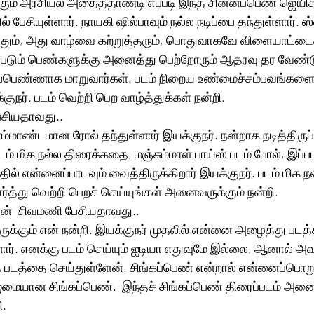
்கும் அரசியல் அதைத்தாண்டி எப்படி இந்த சின்னப்பெண் ஜெயிக்க
் பேசியுள்ளார். நாயகி ஷில்பாவும் நல்ல நடிப்பை தந்துள்ளார். ஸ்வ
தும், அது வாழ்வை கற்றுத்தரும், பொதுவாகவே விளையாட்டைக
டும் பெண்களுக்கு அனைத்து பெற்றோரும் ஆதரவு தர வேண்டு
கப்பெண்ணாக மாறுவார்கள். படம் நிறைய உண்மைச்சம்பவங்களை
குநர். படம் வெற்றி பெற வாழ்த்துக்கள் நன்றி. 
ேசியதாவது.. 
ரம்மாண்டமான ரோல் தந்துள்ளார் இயக்குநர். நன்றாக நடித்திருப
ம் மிக நல்ல திரைக்கதை, மஞ்சும்மாள் பாய்ஸ் படம் போல், இப்ப
்தில் என்னைப்பாடவும் வைத்திருக்கிறார் இயக்குநர். படம் மிக ந
்த்து வெற்றி பெறச் செய்யுங்கள் அனைவருக்கும் நன்றி. 
ன்  சிவமணி பேசியதாவது.. 
்கும் என் நன்றி. இயக்குநர் முதலில் என்னை அழைத்து படத்த
 எனக்கு படம் செய்யும் ஐடியா எதுவுமே இல்லை, ஆனால் அவர
த படத்தை செய்துள்ளேன். சிங்கப்பெண் என்றால் என்னைப்பொற
ுமையான சிங்கப்பெண்.  இந்தச் சிங்கப்பெண் திரைப்படம் அனை
. 