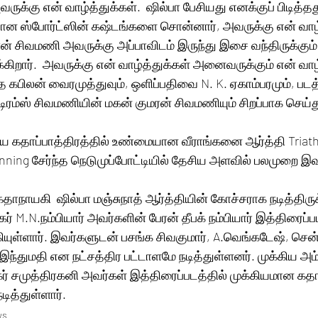
ருக்கு என் வாழ்த்துக்கள்.  ஷில்பா பேசியது எனக்குப் பிடித்தத
ஸ்போர்ட்ஸின் கஷ்டங்களை சொன்னார், அவருக்கு என் வாழ்த
 சிவமணி அவருக்கு அப்பாவிடம் இருந்து இசை வந்திருக்கும்,
்கிறார்.  அவருக்கு என் வாழ்த்துக்கள் அனைவருக்கும் என் வாழ்
கபிலன் வைரமுத்துவும், ஒளிப்பதிவை N. K. ஏகாம்பரமும், பட
டிரம்ஸ் சிவமணியின் மகன் குமரன் சிவமணியும் சிறப்பாக செய்த
கிய கதாப்பாத்திரத்தில் உண்மையான வீராங்கனை ஆர்த்தி Triath
ning சேர்ந்த நெடுமுப்போட்டியில் தேசிய அளவில் பலமுறை இவர
கர் M.N.நம்பியார் அவர்களின் பேரன் தீபக் நம்பியார் இத்திரைப்ப
ுள்ளார். இவர்களுடன் பசங்க சிவகுமார், A.வெங்கடேஷ், சென்ரா
 இந்துமதி என நட்சத்திர பட்டாளமே நடித்துள்ளனர். முக்கிய அம
டிகர் சமுத்திரகனி அவர்கள் இத்திரைப்படத்தில் முக்கியமான கதா
ித்துள்ளார்.
ws