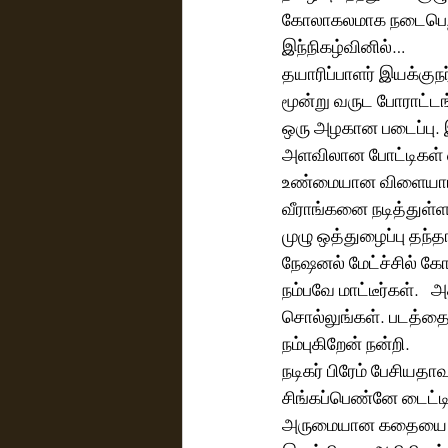
கோலாகலமாக நடைபெற்
இந்நிகழ்வினில்… 
தயாரிப்பாளர் இயக்குந
மூன்று வருட போராட்டங
ஒரு அழகான படைப்பு. 
அளவிலான போட்டிகள் 
உண்மையான விளையாட்டு
வீராங்கனை நடித்துள்ள
முழு ஒத்துழைப்பு தந்
நேஷனல் மேட்ச்சில் கோல
நம்பவே மாட்டீர்கள். 
சொல்லுங்கள். படத்தைப்
நம்புகிறேன் நன்றி.
நடிகர் பிரேம் பேசியதாவ
சிங்கப்பெண்னே டைட்
அருமையான கதையை சொல்