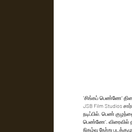
"சிங்கப் பெண்ணே" திரைப
JSB Film Studios சார்ப
நடிப்பில், பெண் குழந்
பெண்ணே". விரைவில் திர
நிகழ்வு நேற்று படக்க