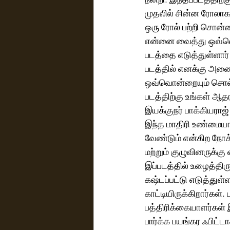
முதலில் சின்ன ரோலாகத
ஒரு ரோல் பற்றி சொன்னா
என்னை வைத்து ஒவ்வொரு
படத்தை எடுத்துள்ளார் 
படத்தில் எனக்கு அனைவர
ஒவ்வொன்றையும் சொல்லி
படத்திற்கு உங்கள் ஆத
இயக்குநர் பாக்கியராஜ
இந்த மாதிரி உண்மையா
வேண்டும் என்கிற நோக்க
மற்றும் குழுவினருக்கு
இப்படத்தில் உழைத்திர
கஷ்டப்பட்டு எடுத்துள
காட்டியிருக்கிறார்கள்.
பத்திரிக்கையாளர்கள் 
பார்க்க பயங்கர ஃபிட்ட