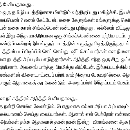
த் பேசியதாவது.. 
் ஒரு தமிழ்ப்படத்திற்காக மீண்டும் வந்திருப்பது மகிழ்ச்சி. இய
ப்பெண் ? எனக் கேட்டேன். கதை கேளுங்கள் உங்களுக்கு தெரியு
ன் கதை தான் சிங்கப்பெண் என்பது புரிந்தது.  எல்லோர் வீட்டிலு
்கள் இது அந்த மாதிரியான ஒரு சிங்கப்பெண்ணை பற்றிய படம். ம
டும் என்றார் இயக்குநர். படத்தின் கருத்து பிடித்திருந்ததால
்தின் படப்பிடிப்பில் செட் செய்து, ஷீட் செய்வார்கள் என நின
டத்தி அப்படியே எடுத்தார்கள். ஆர்த்தி எந்த ஒரு சிறு ஓய்வு
றினார். அவரைப் பார்த்து பிரமித்து விட்டேன். இந்தப்படத்தில்
ண்களின் விளையாட்டைப் பற்றி நாம் நிறைய பேசுவதில்லை, அ
ோரும் ஆதரவைத் தர வேண்டும். அதைப்பற்றி இந்தப்படம் பேசும்
 நட்சத்திரம் ஆர்த்தி பேசியதாவது.. 
கு நன்றி சொல்ல வேண்டும். பொதுவாக எல்லா அப்பா அம்மாவும் ப
கல்யாணம் செய்து வைப்பார்கள், ஆனால் என் பெற்றோர் என்
அவர்கள் தந்த ஆதரவால் தான் நான் இன்று  வீராங்கனை ஆக இ
ு சதீஷ் சார் என்னை எப்படித்  தேர்ந்தெடுத்தார் என்று தெரியவி