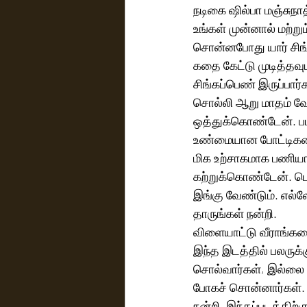
நடிகை ஷில்பா மஞ்சுநா
உங்கள் முன்னால் மற்றும
சொன்னபோது யார் சிங்க
கதை கேட்டு முடித்தவுட
சிங்கப்பெண் இருப்பார
சொல்லி ஆறு மாதம் வேண்
ஒத்துக்கொண்டேன். படத
உண்மையான போட்டிகளை ந
மிக உற்சாகமாக பணியாற்
கற்றுக்கொண்டேன். பெ
இங்கு வேண்டும். எல்ல
தாருங்கள் நன்றி.  
விளையாட்டு வீராங்கனை
இந்த இடத்தில் பலருக்
சொல்வார்கள், இல்லை 
போகச் சொன்னார்கள். 
நன்றி. இந்தப்படத்திற்க