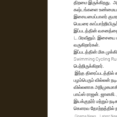
திறமை இருக்கிறது.  அவ
கஷ்டங்களை உண்மையான 
இசையமைப்பாளர் குமரன்
பெயரை காப்பாற்றியிருக
இப்படத்தின் வசனத்தை 
L. பிரவீனும், இசையை 
வருகிறார்கள்.
இப்படத்தின் மிக முக்
Swimming Cycling Run
பெற்றிருக்கிறார். 
 இந்த திரைப்படத்தில் கதாநாயகி  ஷில்பா மஞ்சுநாத் ஆர்த்தியின் கோச்சராக நடித்திருக்கிறார்.  மறைந்த 
பழம்பெரும் வில்லன் நடி
வில்லனாக அறிமுகமாகிய
பாய்ஸ் ராஜன், ஜானகி,
இயக்குநர்ர் மற்றும் ந
கௌரவ தோற்றத்தில் நட
Cinema News
Latest Ne