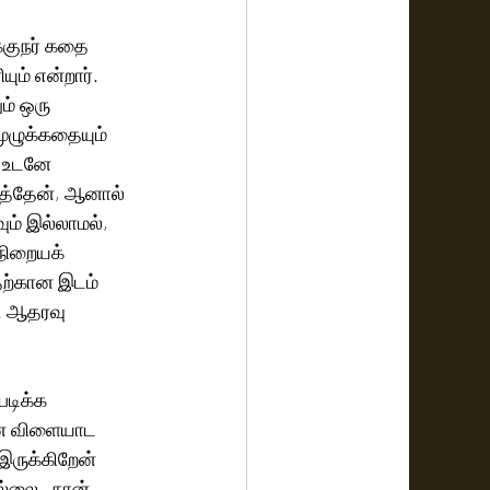
க்குநர் கதை 
ம் என்றார். 
ம் ஒரு 
ுழுக்கதையும் 
் உடனே 
ைத்தேன், ஆனால் 
ம் இல்லாமல், 
 நிறையக் 
தற்கான இடம் 
. ஆதரவு 
டிக்க 
னை விளையாட 
ருக்கிறேன் 
ல்லை.  நான்  