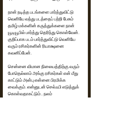
நான் நடித்த படங்களை பார்த்துவிட்டு 
வெளியே வந்து படத்தைப் பற்றி பேசும் 
தமிழ் மக்களின் கருத்துக்களை நான் 
யூடியூபில் பார்த்து தெரிந்து கொள்வேன்.‌ 
குறிப்பாக படம் பார்த்துவிட்டு வெளியே 
வரும் ரசிகர்களின் ரியாக்ஷனை 
சென்னை விமான நிலையத்திற்கு வரும் 
போதெல்லாம் அங்கு ரசிகர்கள் என் மீது 
காட்டும் அன்பு என்னை பிரமிக்க 
வைக்கும். என்னுடன் செல்ஃபி எடுத்துக் 
கொள்வதாகட்டும்.. நலம் 
விசாரிப்பதாகட்டும்..  அவர்கள் காட்டும் 
அன்பு சிறப்பானது.  தொடர்ந்து என் மீது 
பாசத்துடன் இருக்கும் தமிழ் 
ரசிகர்களுக்கு இந்த தருணத்தில் 