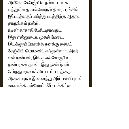
அமீகோ கேரேஜ் மிக நல்ல படமாக 
வந்துள்ளது. எல்லோரும் திரையரங்கில் 
இப்படத்தைப் பார்த்து படத்திற்கு ஆதரவு 
தாருங்கள் நன்றி. 
நடிகர் தாசரதி பேசியதாவது...
இது என்னுடைய முதல் மேடை. 
இயக்குநர் பிரசாந்த் எனக்கு லைஃப் 
சேஞ்சிங் மொமண்ட் தந்துள்ளார். அவர் 
என் நண்பன், இங்கு எல்லோருமே 
நண்பர்கள் தான்.  இது நண்பர்கள் 
சேர்ந்து உருவாக்கிய படம். படத்தை 
அனைவரும் இணைந்து அர்ப்பணிப்புடன் 
உருவாக்கியுள்ளோம், இப்படத்திற்கு 
ஆதரவு தாருங்கள் நன்றி. 
நடிகர் முரளிதரன் சந்திரன் 
பேசியதாவது...
இயக்குநர் பிரசாந்த் இந்த கேரக்டர் பற்றிச் 
சொன்னபோது, எனக்கு நடிக்கத் 
தெரியாது என்றேன். வாங்கப் பார்த்துக் 