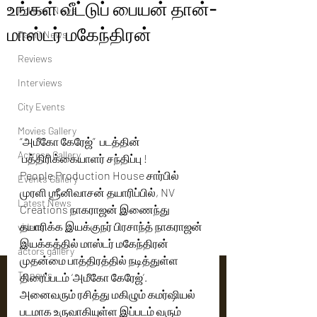
உங்கள் வீட்டுப் பையன் தான்-
Political News
மாஸ்டர் மகேந்திரன்
Tamil News
Reviews
Interviews
City Events
Movies Gallery
“அமீகோ கேரேஜ்”  படத்தின் 
Actress Gallery
 பத்திரிக்கையாளர் சந்திப்பு !  
People Production House சார்பில் 
Events Gallery
முரளி ஶ்ரீனிவாசன் தயாரிப்பில், NV 
Latest News
Creations நாகராஜன் இணைந்து 
தயாரிக்க இயக்குநர் பிரசாந்த் நாகராஜன் 
videos
இயக்கத்தில் மாஸ்டர் மகேந்திரன் 
actors gallery
முதன்மை பாத்திரத்தில் நடித்துள்ள 
Tv news
திரைப்படம் ‘அமீகோ கேரேஜ்’. 
அனைவரும் ரசித்து மகிழும் கமர்ஷியல் 
படமாக உருவாகியுள்ள இப்படம் வரும் 