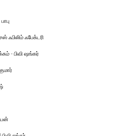
 பாபு
சஸ் ஃபிலிம் ஃபேக்டரி
்கம் - பிவி ஷங்கர்
குமார்
ஷ்
ாயன்
 பிவி சங்கர்