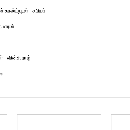
் காஸ்ட்யூமர் - சுபியர்
ுமாரன்
 - வின்சி ராஜ்
ws