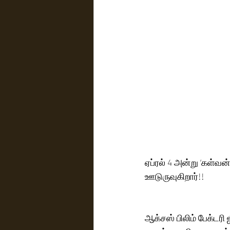
ஏப்ரல் 4 அன்று ‘கள்
ஊடுருவுகிறார்!!
ஆக்சஸ் பிலிம் பேக்டரி 