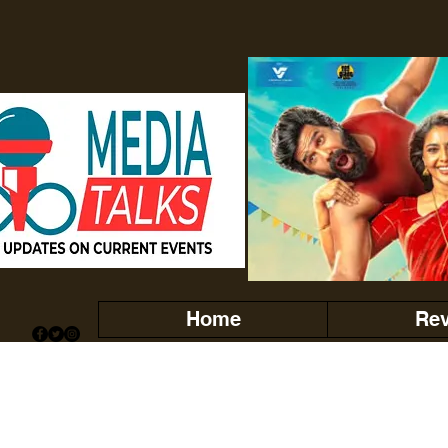
Home
Re