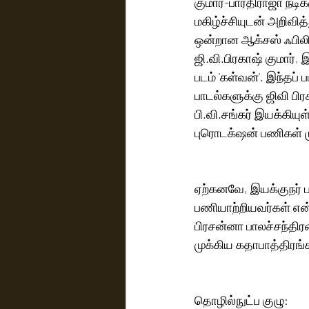
குமார்-பாரதிராஜா நடிக
மகிழ்ச்சியுடன் அறிவித
ஒன்றான ஆக்சஸ் ஃபிலிம
ஜி.வி.பிரகாஷ் குமார்
படம் 'கள்வன்'. இந்தப்
பாடல்களுக்கு ஜிவி ப
பி.வி.சங்கர் இயக்கியுள
புரொடக்‌ஷன் பண
ஏற்கனவே, இயக்குநர் ப
பணியாற்றியவர்கள் என்ப
பிரசன்னா பாலச்சந்திர
முக்கிய கதாபாத்திரங்க
தொழில்நுட்ப குழு: