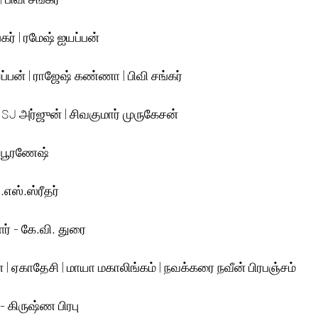
ர் | ரமேஷ் ஐயப்பன்
்பன் | ராஜேஷ் கண்ணா | பிவி சங்கர்
SJ அர்ஜுன் | சிவகுமார் முருகேசன்
- பூரணேஷ்
.எஸ்.ஸ்ரீதர்
ளர் - கே.வி. துரை
் | ஏகாதேசி | மாயா மகாலிங்கம் | நவக்கரை நவீன் பிரபஞ்சம்
 கிருஷ்ண பிரபு