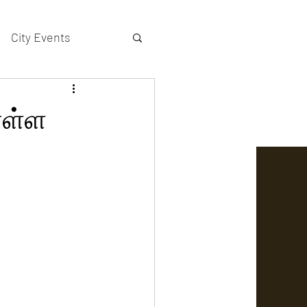
City Events
actors gallery
ள்ள