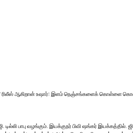
வன்’ ரிலீஸ் ஆகிறான் உஷார்! இளம் நெஞ்சங்களைக் கொள்ளை கொ
ஜி. டில்லி பாபு வழங்கும், இயக்குநர் பிவி ஷங்கர் இயக்கத்தில், ஜ