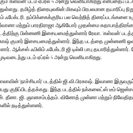
்கும் ‘கள்வன்’ படம் ஏப்ரல் 4 அன்று வெளியாகிறது என்பதைப் படக
்துள்ளது. தமிழ்த் திரையுலகின் மிகவும் பிரபலமான தயாரிப்பு நி
் ஃபேக்டரி, நம்பிக்கைக்குரிய பல வெற்றித் திரைப்படங்களை உர
, இவானா மற்றும் பாரதிராஜா ஆகியோர் முதன்மை கதாபாத்திரங்கள
 படத்திற்கு பின்னணி இசையமைத்துள்ளார் ரேவா. ‘கள்வன்’ படத்த
ிரகாஷ் குமார் இசையமைத்துள்ளார். இந்த படத்தை முன்னணி ஒள
்ளார். ஆக்சஸ் ஃபிலிம் ஃபேக்டரி ஜி டில்லி பாபு தயாரித்துள்ளார்.
ிகள் முடிவடைந்து படம் ஏப்ரல் 4 அன்று வெளியாகிறது.
ாலாவின் ‘நாச்சியார்’ படத்தில் ஜி.வி.பிரகாஷ், இவானா இருவர
து குறிப்பிடத்தக்கது. இந்த படத்தில் நக்கலைட்ஸ் டீம் ஜென்சன
ன், தீனா, ஜி. ஞானசம்பந்தம், வினோத் முன்னா மற்றும் நிவேதி
ளில் நடித்துள்ளனர்.