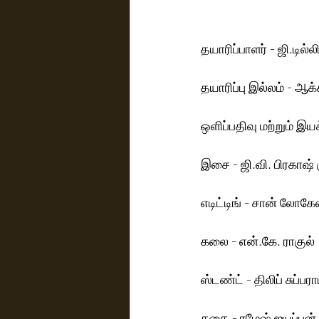
தயாரிப்பாளர் - ஜி.டில்லி
தயாரிப்பு இல்லம் - ஆக்
ஒளிப்பதிவு மற்றும் இயக
இசை - ஜி.வி. பிரகாஷ் 
எடிட்டிங் - சான் லோகே
கலை - என்.கே. ராகுல்
ஸ்டண்ட் - திலிப் சுப்பர
கதை - ரமேஷ் ஐயப்பன் |