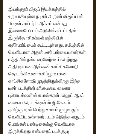
இயக்குநர் விஜய் இயக்கத்தில் 
உருவாகியுள்ள நடிகர் அருண் விஜய்யின் 
'மிஷன் சாப்டர்1: அச்சம் என்பது 
இல்லையே' படம் அறிவிக்கப்பட்டதில் 
இருந்தே ரசிகர்கள் மத்தியில் 
எதிர்பார்ப்பைக் கூட்டியுள்ளது. சமீபத்தில் 
வெளியான அதன் டீசர் பார்வையாளர்கள் 
மத்தியில் நல்ல வரவேற்பைப் பெற்றது. 
அதிரடியான ஆக்‌ஷன் காட்சிகளோடு 
தொடங்கி உணர்ச்சிப்பூர்வமான 
காட்சிகளோடு முடிந்திருக்கிறது இந்த 
டீசர். படத்தின் உரிமையை லைகா 
புரொடக்‌ஷன்ஸ் சுபாஸ்கரன், ஹெட் ஆஃப் 
லைகா புரொடக்‌ஷன்ஸ் ஜி.கே.எம். 
தமிழ்குமரன் பெற்று உலகம் முழுவதும் 
வெளியிட உள்ளனர். படம் அடுத்த வருடம் 
பொங்கல் பண்டிகைக்கு வெளியாக 
இருக்கிறது என்பதைப் படக்குழு 