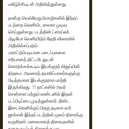
மகிழ்ச்சியுடன் அறிவித்துள்ளது.
நான்கு வெவ்வேறு மொழிகளில் இந்தப் 
படத்தை வெளியிட லைகா முடிவு 
செய்துள்ளது. படத்தின் ட்ரைய்லர், 
ஆடியோ வெளியிடும் தேதி விரைவில் 
அறிவிக்கப்படும்.
பாராட்டும்படியான படைப்புகளை 
சரியானத் திட்டமிடலுடன் 
கொடுக்கக்கூடிய இயக்குநர் விஜய்யின் 
திறமை, அவரைத் தயாரிப்பாளர்களுக்கு 
பிடித்தமான இயக்குநராக மாற்றி 
இருக்கிறது. 70 நாட்களில் அவர் 
சென்னை மற்றும் லண்டனில் இதன் 
படப்பிடிப்பை முடித்துள்ளார். நீண்ட 
இடைவெளிக்குப் பிறகு நடிகை ஏமி 
ஜாக்சன் இந்தப் படத்தின் மூலம் திரைக்கு 
வருகிறார். மலையாளத் திரையுலகில் 
தனது நடிப்புத் திறனுக்கு பல 