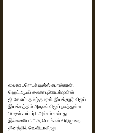
லைகா புரொடக்‌ஷன்ஸ் சுபாஸ்கரன், 
ஹெட் ஆஃப் லைகா புரொடக்‌ஷன்ஸ் 
ஜி.கே.எம். தமிழ்குமரன், இயக்குநர் விஜய் 
இயக்கத்தில் அருண் விஜய் நடித்துள்ள 
‘மிஷன் சாப்டர்1: அச்சம் என்பது 
இல்லையே’ 2024, பொங்கல் விடுமுறை 
தினத்தில் வெளியாகிறது!