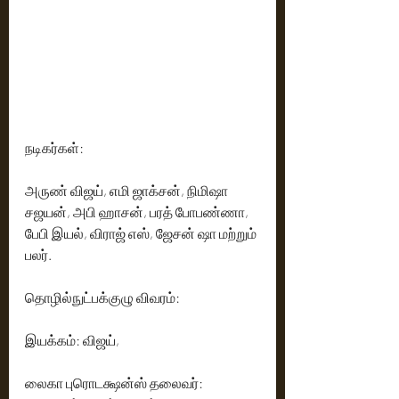
நடிகர்கள்:
அருண் விஜய், எமி ஜாக்சன், நிமிஷா 
சஜயன், அபி ஹாசன், பரத் போபண்ணா, 
பேபி இயல், விராஜ் எஸ், ஜேசன் ஷா மற்றும் 
பலர்.
தொழில்நுட்பக்குழு விவரம்:
இயக்கம்: விஜய்,
லைகா புரொடக்ஷன்ஸ் தலைவர்: 