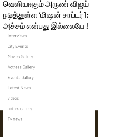
வெளியாகும் அருண் விஜய்
Political News
நடித்துள்ள ‘மிஷன் சாப்டர்1:
Tamil News
அச்சம் என்பது இல்லையே !
Reviews
Interviews
City Events
Movies Gallery
Actress Gallery
Events Gallery
Latest News
videos
actors gallery
Tv news