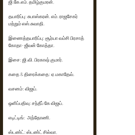
ஜி.கே.எம். தமிழ்குமரன்,
தயாரிப்பு: சுபாஸ்கரன், எம். ராஜசேகர் 
மற்றும் எஸ்.சுவாதி,
இணைத்தயாரிப்பு: சூர்யா வம்சி பிரசாத் 
கோதா- ஜீவன் கோத்தா,
இசை: ஜி.வி. பிரகாஷ் குமார்,
கதை & திரைக்கதை: ஏ.மகாதேவ்,
வசனம்: விஜய்,
ஒளிப்பதிவு: சந்தீப் கே விஜய்,
எடிட்டிங்:  அந்தோணி,
ஸ்டண்ட்: ஸ்டண்ட் சில்வா,