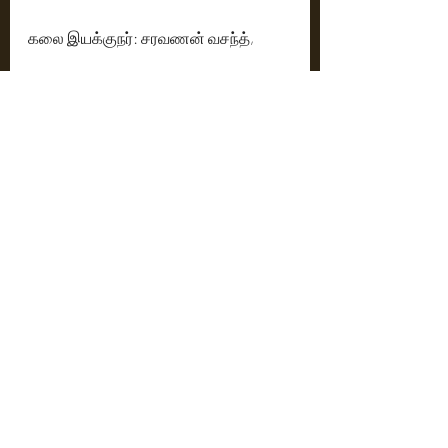
கலை இயக்குநர்: சரவணன் வசந்த்,
ஆடை வடிவமைப்பாளர்: ருச்சி முனோத்,
ஒப்பனை: பட்டணம் ரஷீத்,
நிர்வாகத் தயாரிப்பாளர்: வி கணேஷ்,
தயாரிப்புக் கட்டுப்பாட்டாளர்: கே மணி 
வர்மா,
நிர்வாகத் தயாரிப்பாளர்கள் (யுகே): 
சிவகுமார், சிவ சரவணன்,
தயாரிப்பு நிர்வாகி - மனோஜ் குமார் கே,
ஆடை வடிவமைப்பாளர்:  மொடப்பள்ளி 
ரமணா,