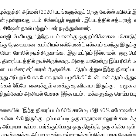
 மூக்குத்தி அம்மன் (2020) படங்களுக்குப் பிறகு வேல்ஸ் ஃபிலிம
் மூன்றாவது படம்  சிங்கப்பூர் சலூன் . இப்படத்தில் சத்யராஜ்,
ி, கிஷேன் தாஸ் மற்றும் பலர் நடித்துள்ளனர்.  
லாஜி  பேசியது, " இந்த படம் எனக்கு ஒரு நம்பிக்கையை கொடுத்
க்கு தேவையான  கமர்சியல் எலிமெண்ட் எல்லாம் கலந்து இருக்கு
யோ  ரோலில் நடித்திருகாங்க.  இது மட்டும் இல்லாமல்,  ஒரு பெர
த திரைப்படத்தில் நடிச்சிருக்காரு. அதை யாரென்று இப்ப ரீவில்
ளே   பயங்கர சர்ப்ரைஸ் ஆகுவீங்க.   ஆரம்பத்துல இந்த திரைப்
தது அப்புறம் போக போக நான்  பழகிக்கிட்டேன். என் ஆரம்பத்துல
ங்கள் இப்போ வரைக்கும் எனக்கு உதவிகரமா இருக்கு.    சமூக
க்கோம் அரசியல் பேசாத இந்த படம் ,  மக்களுக்கு ரொம்ப பிடிக
ுகையில், "இந்த திரைப்படம் 60% காமெடி மீதி 40% எமோஷன், 
உள்ளடக்கி இருக்கு.  நம்ம எப்படி ஒரு சாதாரண சலூன் கடைக்கு
 அப்புறமா  நம்மள பார்க்கும்போது ஒரு திருப்தி, ஒரு சந்தோஷம்
 முடிச்சதுக்கு அப்புறமா உங்க எல்லாருக்கும் நிச்சயமாக தோன்ற