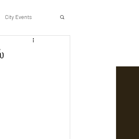
City Events
actors gallery
்