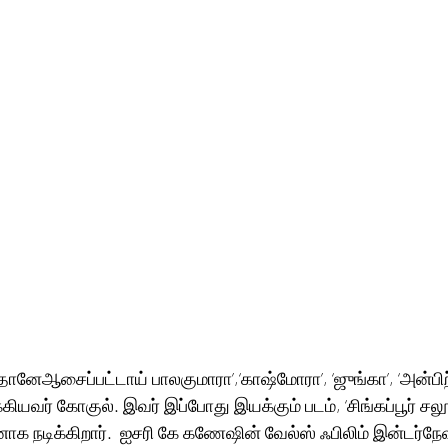
்தானேஆசைப்பட்டாய் பாலகுமாரா’,‘காஷ்மோரா’, ‘ஜுங்கா’, ‘அன்பிற
வர் கோகுல். இவர் இப்போது இயக்கும் படம், ‘சிங்கப்பூர் சலூன
க நடிக்கிறார்.  ஐசரி கே கணேஷின் வேல்ஸ் ஃபிலிம் இன்டர்ந