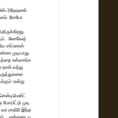
் இன்டர்நேஷனல் 
 லால், ரோபோ 
திருக்கிறது.  
ம்.   லோகேஷ் 
ிய சர்ப்ரைஸ் 
 பண்ண முடியாது, 
படத்தை உள்வாங்க 
 நான் வந்து 
 கருத்துகளை 
்கும்" என்று 
சென்டிமென்ட் 
 போயிட்டு முடி 
  வர மாதிரி இந்த 
ும்.    என்னுடைய 