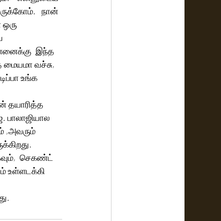
ுக்கோம்.   நான் 
 ஒரு 
ய 
்னைக்கு  இந்த 
 மையமா வச்சு,  
ப்பா உங்க 
ன் தயாரித்த 
ே. பாலாஜியால 
் ,அவரும் 
க்கிறது.  
ும்,  செகண்ட் 
் உள்ளடக்கி 
து.