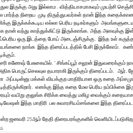
ுல இருக்கு அது இல்லாம , வித்தியாசமாகவும் முயற்சி செஞ்சிர
பார்த்த நிறைய  முடி திருத்துபவர்கள் தான் இந்த கதைக்கான
ிக்கு இருக்கக்கூடிய எல்லா பெரிய நடிகர்களும்  அவங்களுடை
 தான் வந்து காத்துக்கிட்டு இருக்காங்க, அந்த அளவுக்கு இன
ப்பெரிய ஒரு இடத்தை போய் அடைஞ்சிருக்கு.  இந்த உள் கருத்த
்களை நாங்க  இந்த திரைப்படத்தில் பேசி இருக்கோம்.   கண்டி
ிக்கும். 
 ஐசரி கணேஷ் பேசுகையில், " சிங்கப்பூர் சலூன் இதுவரைக்கும் நா
ிக பொருட்செலவுல தயாராகி இருக்கும் திரைப்படம்.   ஆர். ஜ
ியுமா  அப்படின்னு மக்கள் வியக்குற மாதிரியான ஒரு கதை அம்சமும
டித்திருக்கிறார்,  எனக்கு இந்த கதை மேல பெரிய நம்பிக்கை இரு
ையும் வயிறு குலுங்க சிரிக்க வைத்து மகிழ வைக்கும் கதையாகவ
வேஷன் இந்த மாதிரி  பல சுவாரசியம்சங்களை இந்த திரைப்படம
ுகின்ற ஜனவரி 25ஆம் தேதி திரையரங்குகளில் வெளியிடப்படுகிற
ws