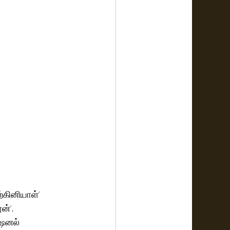
்கினியாள்’ 
்’. 
ேஷனல் 