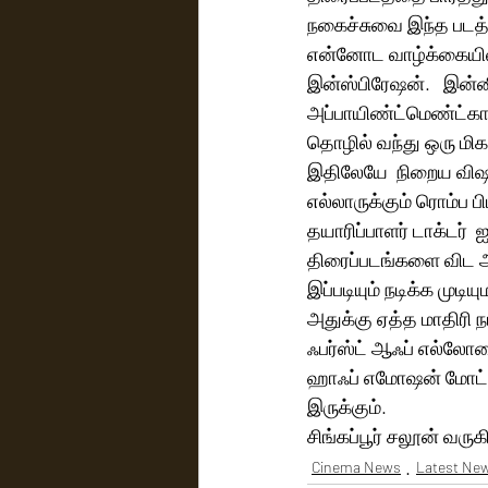
நகைச்சுவை இந்த படத்த
என்னோட வாழ்க்கையில 
இன்ஸ்பிரேஷன்.   இன்ன
அப்பாயிண்ட்மெண்ட்காக
தொழில் வந்து ஒரு மிக
இதிலேயே  நிறைய விஷயங
எல்லாருக்கும் ரொம்ப பிட
தயாரிப்பாளர் டாக்டர் 
திரைப்படங்களை விட அத
இப்படியும் நடிக்க முட
அதுக்கு ஏத்த மாதிரி ந
ஃபர்ஸ்ட் ஆஃப் எல்லோர
ஹாஃப் எமோஷன் மோட்டி
இருக்கும். 
சிங்கப்பூர் சலூன் வர
Cinema News
Latest Ne