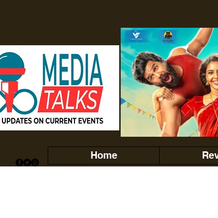
Home
Re