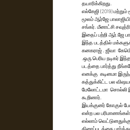
தயாரிக்கிறது.
எல்கேஜி (2019) மற்றும்
மூலம் ஆர்ஜே பாலாஜியின
சங்கர், மீனாட்சி சவுத்ர
இதைப் பற்றி ஆர்.ஜே பா
இந்த படத்தில் மக்களு
கனகராஜ் , ஜீவா  கேமெி
,ஒரு பெரிய நடிகர் இந்
படத்தை பார்த்து நீங்க
எனக்கு  கடினமா இருந்
கத்துக்கிட்ட பல விஷய
மேலோட்டமா  சொல்லி இரு
கூறினார்.
இயக்குனர் கோகுல் பேச
என்ற பல பரிமாணங்கள் 
எல்லாம் வெட்டுனதுக்கு
திரைப்படத்தை பார்த்து