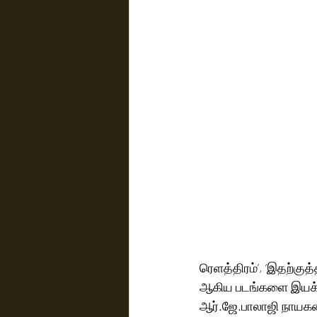
ரெளத்திரம்’, ‘இதற்குத
ஆகிய படங்களை இயக்கிய
ஆர்.ஜே.பாலாஜி நாயகனா