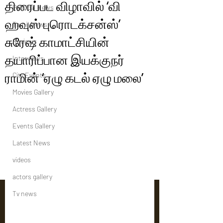
திரைப்பட விழாவில் ‘வி
Political News
ஹவுஸ் புரொடக்சன்ஸ்’
Tamil News
சுரேஷ் காமாட்சியின்
Reviews
தயாரிப்பான இயக்குநர்
Interviews
ராமின் ‘ஏழு கடல் ஏழு மலை’
City Events
Movies Gallery
Actress Gallery
Events Gallery
Latest News
videos
actors gallery
Tv news