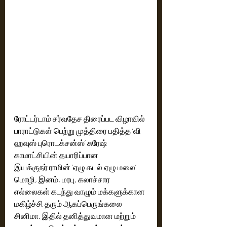
ரோட்டர்டாம் சர்வதேச திரைப்பட விழாவில் 
பாராட்டுகள் பெற்று முத்திரை பதித்த ‘வி 
ஹவுஸ் புரொடக்சன்ஸ்’ சுரேஷ் 
காமாட்சியின் தயாரிப்பான              
இயக்குநர் ராமின் ‘ஏழு கடல் ஏழு மலை’
மொழி, இனம், மரபு, கலாச்சார 
எல்லைகள் கடந்து வாழும் மக்களுக்கான 
மகிழ்ச்சி தரும் ஆகப்பெருங்கலை 
சினிமா. இதில் தனித்துவமான மற்றும் 