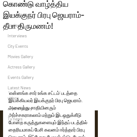
கொண்டு வாழ்த்திய
Political News
இயக்குநர் பிரபு ஜெயராம்-
Tamil News
தீபா திருமணம்!
Reviews
Interviews
City Events
Movies Gallery
Actress Gallery
Events Gallery
Latest News
‘என்னங்க சார் உங்க சட்டம்’ படத்தை 
videos
இயக்கியவர் இயக்குநர் பிரபு ஜெயராம். 
அனைத்து சாதியினரும் 
actors gallery
அர்ச்சகராகலாம் மற்றும் இடஒதுக்கீடு 
Tv news
போன்ற கருத்துகளையும் இந்தப் படத்தில் 
தைரியமாகப் பேசி கவனம் ஈர்த்தார் பிரபு 
ஜெயராம். இப்போது பேஷன் ஸ்டுடியோஸ் 