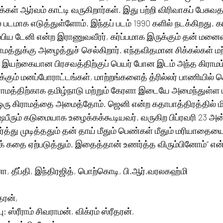
்கள் ஆர்வம் காட்டி வருகிறார்கள். இது பற்றி விரிவாகப் பேசுவ
படமாக எடுத்துள்ளோம். இந்தப் படம் 1990 களில் நடக்கிறது. கார
ரும்பிய டேனி என்ற இராணுவவீரர், கர்ப்பமாக இருக்கும் தன் மன
ராமத்துக்கு அழைத்துச் செல்கிறார். எந்தவிதமான சிக்கல்கள் ம
 இயற்கையான பிரசவத்திற்குப் பெயர் போன இடம் அந்த கிராமம்
க்கும் மனப்போராட்டங்கள், மாற்றங்களைத் த்ரில்லர் பாணியில் 
ராமத்திற்காக தமிழ்நாடு மற்றும் கேரளா இடையே அமைந்துள்ள 
 ஒரு கிராமத்தை அமைத்தோம். ஜெனி என்ற கதாபாத்திரத்தில் மி
ஷபீரும் கடுமையாக உழைக்கக்கூடியவர். வருகிற பிப்ரவரி 23 அன்
ர்த்து முடித்ததும் தன் தாய் மீதும் பெண்கள் மீதும் மரியாத
 கதை ஏற்படுத்தும். இதைத்தான் உணர்த்த விரும்பினோம்” என்
்னா, தீப்தி, இந்திரஜித், பொற்கொடி, பி.ஆர்.வரலகஹ்மி
தரன்,
பு: ஸ்ரீராம் சிவராமன், விக்ரம் ஸ்ரீதரன்,