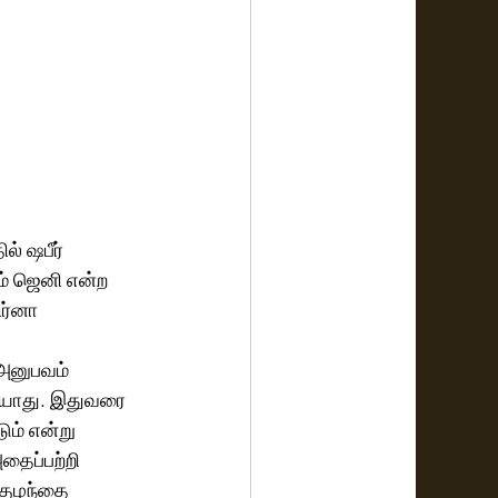
ல் ஷபீர் 
படம் ஜெனி என்ற 
ர்னா 
ு அனுபவம் 
டையாது. இதுவரை 
ம் என்று 
தைப்பற்றி 
குழந்தை 