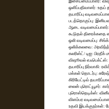
இசையமைப்பாளர்: விஷா
ஒளிப்பதிவாளர்: உதய் 
தயாரிப்பு வடிவமைப்பாள
படத்தொகுப்பு: இனியவ
ஆடை வடிவமைப்பாளர்:
கூடுதல் திரைக்கதை எ
ஒலி வடிவமைப்பு: சிங்க
ஒலிக்கலவை: அரவிந்த
கலரிஸ்ட்/ டிஐ: பிரதீக் 
விஷூவல் எஃபெக்ட்ஸ்: 
தயாரிப்பு நிர்வாகி: ரவிக
மக்கள் தொடர்பு: சுரேஷ்
கிரியேட்டிவ் தயாரிப்பாள
லைன் புரொட்யூசர்: கார்
புரொஸ்தெடிக்ஸ்: வினீ
விளம்பர வடிவமைப்பா
உதவி இயக்குநர்கள்: ட