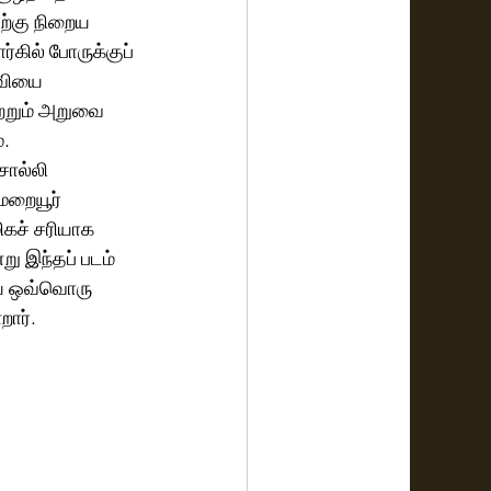
தற்கு நிறைய 
்கில் போருக்குப் 
ைவியை 
ற்றும் அறுவை 
. 
சொல்லி 
மறையூர் 
கச் சரியாக 
று இந்தப் படம் 
ையை ஒவ்வொரு 
றார்.