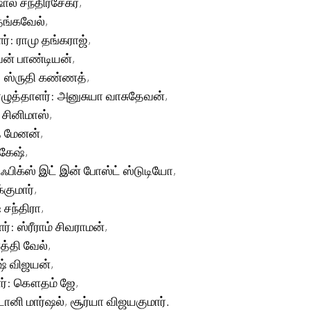
ல் சந்திரசேகர்,
தங்கவேல்,
ர்: ராமு தங்கராஜ்,
ன் பாண்டியன்,
 ஸ்ருதி கண்ணத்,
ழுத்தாளர்: அனுசுயா வாசுதேவன்,
் சினிமாஸ்,
் மேனன்,
மகேஷ்,
ஃபிக்ஸ் இட் இன் போஸ்ட் ஸ்டுடியோ,
்குமார்,
 சந்திரா,
ர்: ஸ்ரீராம் சிவராமன்,
த்தி வேல்,
ஷ் விஜயன்,
ளர்: கௌதம் ஜே,
ோனி மார்ஷல், சூர்யா விஜயகுமார்.