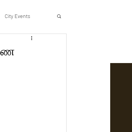
City Events
actors gallery
தாரண