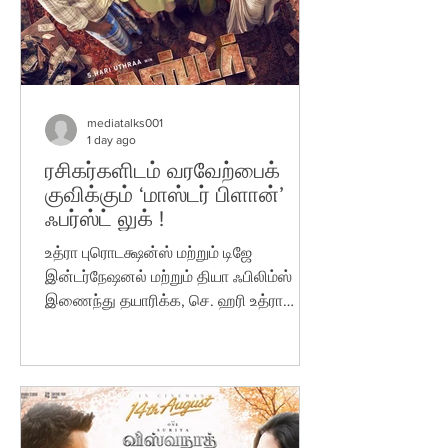
உள்ளிட்ட பலர் முக்கிய கதாபாத்திரங்களில்
நடித்துள்ளனர். ராஜேஷ் சுக்லா ஒளிப்பதிவு
செய்துள்ள இப்படத்திற்கு
mediatalks001
1 day ago
ரசிகர்களிடம் வரவேற்பைக்
குவிக்கும் ‘மாஸ்டர் பிளான்’
ஃபர்ஸ்ட் லுக் !
உத்ரா புரொடக்ஷன்ஸ் மற்றும் டிஜே
இன்டர்நேஷனல் மற்றும் தியா ஃபிலிம்ஸ்
இணைந்து தயாரிக்க, செ. ஹரி உத்ரா
எழுதி, இயக்கி, தயாரிக்கும் ‘மாஸ்டர்
பிளான்’ திரைப்படத்தின் ஃபர்ஸ்ட் லுக்
போஸ்டர் வெளியாகி ரசிகர்களிடையே நல்ல
வரவேற்பைப் பெற்று வருகிறது. பிளாக்
ஹூமர், ஃபேண்டஸி மற்றும் குடும்ப
பொழுதுபோக்கு அம்சங்கள் கலந்த படமாக