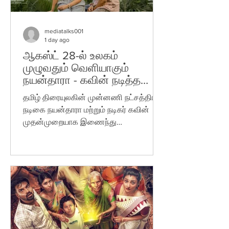
mediatalks001
1 day ago
ஆகஸ்ட் 28-ல் உலகம்
முழுவதும் வெளியாகும்
நயன்தாரா - கவின் நடித்த
‘ஹாய்’
தமிழ் திரையுலகின் முன்னணி நட்சத்திர
நடிகை நயன்தாரா மற்றும் நடிகர் கவின்
முதன்முறையாக இணைந்து
நடித்திருக்கும் ‘ஹாய்’ திரைப்படத்தின்
புதிய வெளியீட்டு தேதியை படக்குழு
அதிகாரப்பூர்வமாக அறிவித்துள்ளது.
அறிமுக இயக்குநர் விஷ்ணு எடவன்
இயக்கத்தில் உருவாகியுள்ள இந்த
திரைப்படத்தில் நயன்தாரா, கவின், கே.
பாக்யராஜ், பிரபு, ராதிகா சரத்குமார், விடிவி
கணேஷ், சத்யன், ‘ஆதித்யா’ கதிர், குரேஷி