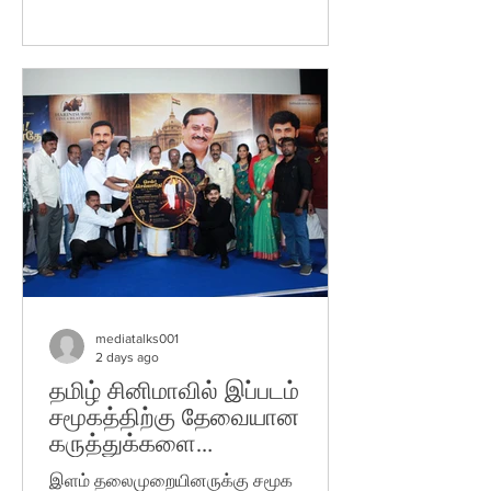
காணுங்கள்!- நானி- ஸ்ரீகாந்த் ஒடேலா-
சுதாகர் செருகூரி - எஸ் எல் வி சினிமாஸ் -
கூட்டணியில் தயாரான 'தி பாரடைஸ்- The
Paradise ' படத்தின் டீசர்
வெளியிடப்பட்டிருக்கிறது 'நேச்சுரல் ஸ்டார்'
நானியின் பிரம்மாண்டமான உலகளாவிய
திரைப்படமான 'தி பாரடைஸ்'- இந்த
ஆண்டின் மிகவும் எதிர்பார்க்கப்படும்
திரைப்படங்களில் ஒன்றாக படிப்படியாக
வளர்ந்துள்ளது. அதன் ஒவ்வொரு விளம்பர
அறிவிப்பும் அமோகமான வரவேற்பை பெ
mediatalks001
2 days ago
தமிழ் சினிமாவில் இப்படம்
சமூகத்திற்கு தேவையான
கருத்துக்களை
பொழுதுபோக்குடன்
இளம் தலைமுறையினருக்கு சமூக