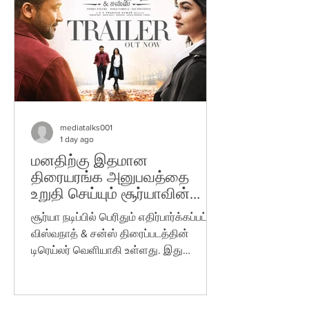
உருவாகி வரும் இப்படம் மீதான
எதிர்பார்ப்பை இந்த ஃபர்ஸ்ட் லுக் மேலும்
அதிகரித்துள்ளது. தற்போது
வெளியாகியுள்ள ஃபர்ஸ்ட் லுக் போஸ்டரில்,
பொன்னிற ஒளி வீசும் மர்மப் பெட்டியை கை
mediatalks001
1 day ago
மனதிற்கு இதமான
திரையரங்க அனுபவத்தை
உறுதி செய்யும் சூர்யாவின்
விஸ்வநாத் & சன்ஸ் படத்தின்
சூர்யா நடிப்பில் பெரிதும் எதிர்பார்க்கப்பட்ட
முன்னோட்டம் வெளியீடு!
விஸ்வநாத் & சன்ஸ் திரைப்படத்தின்
டிரெய்லர் வெளியாகி உள்ளது. இது
மகிழ்ச்சி- உணர்வு பூர்வமான தருணங்கள்-
இனிமையான சூழல் கொண்ட
முழுமையான திரைப்பட அனுபவத்தை