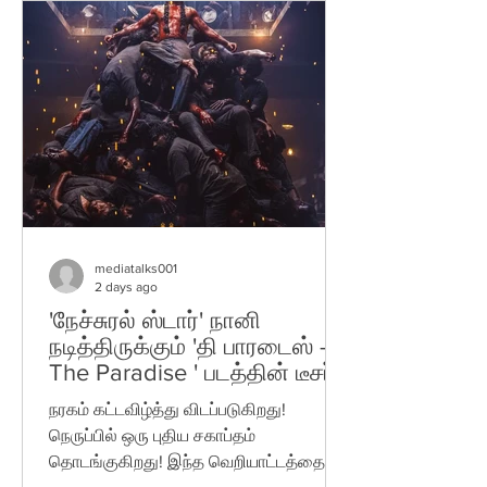
அளிக்கும் வகையில் அமைந்துள்ளது.
இயக்குநர் வெங்கி அட்லூரி இயக்கத்தில்
தயாரிப்பாளர்கள்சூர்யதேவர நாக வம்ஷீ
மற்றும்சாய் சௌஜன்யா ஆகியோரின்
தயாரிப்பில் உருவாகியுள்ள இந்த திரைப்படம்
- இந்த ஆண்டின் மிகச்சிறந்த குடும்ப
பொழுதுபோக்கு திரைப்படங்களில் ஒன்றாக
அமைய உள்ளது. நாற்பது வயதை கடந்தும்
mediatalks001
2 days ago
'நேச்சுரல் ஸ்டார்' நானி
நடித்திருக்கும் 'தி பாரடைஸ் -
The Paradise ' படத்தின் டீசர்
வெளியீடு
நரகம் கட்டவிழ்த்து விடப்படுகிறது!
நெருப்பில் ஒரு புதிய சகாப்தம்
தொடங்குகிறது! இந்த வெறியாட்டத்தை