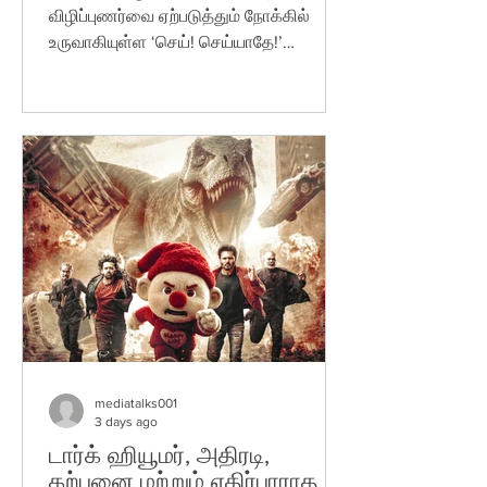
எடுத்துரைக்கும் படைப்பு-ஹெச்
விழிப்புணர்வை ஏற்படுத்தும் நோக்கில்
ராஜா
உருவாகியுள்ள ‘செய்! செய்யாதே!’
திரைப்படத்தின் இசை மற்றும் டிரெய்லர்
வெளியீட்டு விழா, திரையுலக பிரபலங்கள்,
மருத்துவத் துறை சார்ந்தவர்கள் மற்றும்
சிறப்பு விருந்தினர்கள் முன்னிலையில்
சிறப்பாக நடைபெற்றது. விழாவில்
வெளியிடப்பட்ட இசை மற்றும் டிரெய்லருக்கு
சிறப்பு விருந்தினர்கள் மற்றும்
திரையுலகினர் பாராட்டு தெரிவித்தனர்.
சமூகப் பொறுப்புணர்வை மையமாகக்
கொண்டு உருவாகியுள்ள இந்தப் படம் இளம்
தலைமுறையினரிடம் நல்ல தாக்கத்தை ஏற
mediatalks001
3 days ago
டார்க் ஹியூமர், அதிரடி,
கற்பனை மற்றும் எதிர்பாராத