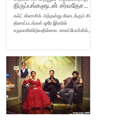
திருப்பங்களுடன் சர்வதேச
அளவிலான கதைக்களத்தில்
கல்ட் கிளாசிக் அந்தஸ்து கிடைக்கும் சில
விரியும் 'மூடர் கூடம் 2'
திரைப்படங்கள் ஒரே இரவில்
உருவாகிவிடுவதில்லை. காலப்போக்கில்,
புதிய ரசிகர்களை ஈர்த்து, வெளியான பல
ஆண்டுகளுக்குப் பிறகும் ரசிகர்களின்
மனதில் தனியிடம் பிடிக்கின்றன.
அப்படிப்பட்ட ஒரு திரைப்படம்தான் 'மூடர்
கூடம்'. 13 ஆண்டுகளுக்கு முன்பு,
வித்தியாசமான நகைச்சுவை,
வினோதமான கதாபாத்திரங்கள் மற்றும்
வித்தியாசமான கதை சொல்லல்
ஆகியவற்றின் மூலம் தமிழ் சினிமாவில்
தனக்கென ஒரு இடத்தைப் பிடித்த 'மூடர்
கூடம்', தற்போது புதிய பரிமாணத்துடன்
மீண்டும் திரும்பி வர
mediatalks001