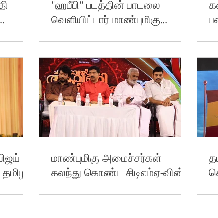
தி
''ஹபீபி'' படத்தின் பாடலை
க
வெளியிட்டார் மாண்புமிகு
ப
ின்
தமிழக முதலமைச்சர்!
க
ப்பு
ம
ிஜய்
மாண்புமிகு அமைச்சர்கள்
த
 தமிழக
கலந்து கொண்ட சிடிஎம்ஏ-வின்
க
ஆவணிப்பூவரங்கு 2024
ப