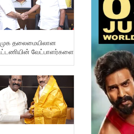
ிமுக தலைமையிலான
ூட்டணியின் வேட்பாளர்களை
ிபந்தனையின்றி ஆதரிப்போம்
கமல்ஹாசன்