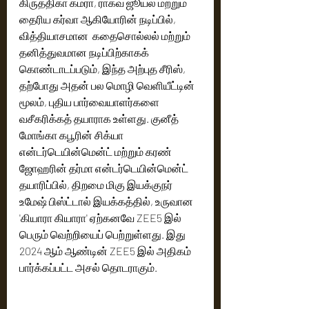
கிருத்திகா கம்ரா, ராகவ் ஜூயல் மற்றும் 
தைரிய கர்வா ஆகியோரின் நடிப்பில், 
வித்தியாசமான  கதைசொல்லல் மற்றும் 
தனித்துவமான நடிப்பிற்காகக் 
கொண்டாடப்படும், இந்த அற்புத சீரிஸ், 
தற்போது அதன் பல மொழி வெளியீட்டின் 
மூலம், புதிய பார்வையாளர்களை 
வசீகரிக்கத் தயாராக உள்ளது. குனீத் 
மோங்கா கபூரின் சிக்யா 
என்டர்டெயின்மென்ட் மற்றும் கரண் 
ஜோஹரின் தர்மா என்டர்டெயின்மென்ட் 
தயாரிப்பில், திறமை மிகு இயக்குநர் 
உமேஷ் பிஸ்ட்டால் இயக்கத்தில், உருவான 
'கியாரா கியாரா' ஏற்கனவே ZEE5 இல் 
பெரும் வெற்றியைப் பெற்றுள்ளது. இது 
2024 ஆம் ஆண்டின் ZEE5 இல் அதிகம் 
பார்க்கப்பட்ட அசல் தொடராகும்.