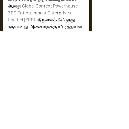
ஆனது Global Content Powerhouse, 
ZEE Entertainment Enterprises 
Limited (ZEEL) நிறுவனத்திலிருந்து 
உருவானது. அனைவருக்கும் பிடித்தமான 
ஒரு வீடியோ ஸ்ட்ரீமிங் தளமாக, 
நுகர்வோருக்கு இந்த தளம் இருந்து 
வருகிறது; இது 3,500 படங்களுக்கு மேல் 
உள்ளடக்கிய ஒரு விரிவான தளம் மற்றும் 
பலவிதமான கதைகள்  கொண்ட ஒரு 
பெரும் திரை  நூலகத்தை இது 
பார்வையாளர்களுக்கு வழங்குகிறது; 
1,750 டிவி நிகழ்ச்சிகள், 700 ஒரிஜினல் 
மற்றும் 5 லட்சம் மணிநேர 
உள்ளடக்கங்கள். 12 மொழிகளில் 
(ஆங்கிலம், இந்தி, பெங்காலி, 
மலையாளம், தமிழ், தெலுங்கு, கன்னடம், 
மராத்தி, ஒரியா, போஜ்புரி, குஜராத்தி 
மற்றும் பஞ்சாபி) சிறந்த ஒரிஜினல் 