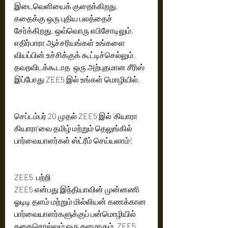
இடைவெளியைக் குறைக்கிறது, 
கதைக்கு ஒரு புதிய பலத்தைச் 
சேர்க்கிறது. ஒவ்வொரு எபிசோடிலும், 
எதிர்பாரா ஆச்சரியங்கள் உங்களை 
வியப்பின் உச்சிக்குக் கூட்டிச்செல்லும்.   
தவறவிடக்கூடாத  ஒரு அற்புதமான சீரிஸ் 
இப்போது ZEE5 இல் உங்கள் மொழியில்.  
செப்டம்பர் 20 முதல் ZEE5 இல் ‘கியாரா 
கியாரா’வை தமிழ் மற்றும் தெலுங்கில் 
பார்வையாளர்கள் ஸ்ட்ரீம் செய்யலாம்!
ZEE5  பற்றி
ZEE5 என்பது இந்தியாவின் முன்னணி 
ஓடிடி தளம் மற்றும் மில்லியன் கணக்கான 
பார்வையாளர்களுக்குப் பன்மொழியில்  
கதைசொல்லும் ஒரு தளமாகும். ZEE5 