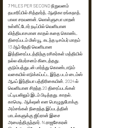
7 MILES PER SECOND நிறுவனம் 
தயாரிப்பில் சித்தார்த், ஆஷிகா ரங்கநாத், 
பாலா சரவணன், லொள்ளுசபா மாறன் 
உள்ளிட்டோர் நடிப்பில் வெளியான 
வித்தியாசமான காதல் கதை கொண்ட 
திரைப்படம் மிஸ் யூ. கடந்த டிசம்பர் மாதம் 
13 ஆம் தேதி வெளியான 
இத்திரைப்படத்திற்கு ரசிகர்கள் மத்தியில் 
நல்ல விமர்சனம் கிடைத்தது. 
குடும்பத்துடன் பார்த்து கொண்டாடும் 
வகையில் எடுக்கப்பட்ட இந்த படம் டைம்ஸ் 
ஆஃப் இந்தியா பத்திரிகையின், 2024 ல் 
வெளியான சிறந்த 20 திரைப்படங்கள் 
பட்டியலிலும் இடம் பிடித்தது. காதல், 
காமெடி, ஆக்‌ஷன் என பொழுதுபோக்கு 
அம்சங்கள் நிறைந்த இப்படத்தின் 
பாடல்களுக்கு ஜிப்ரான் இசை 
அமைத்திருந்தார். N.ராஜசேகரன் 