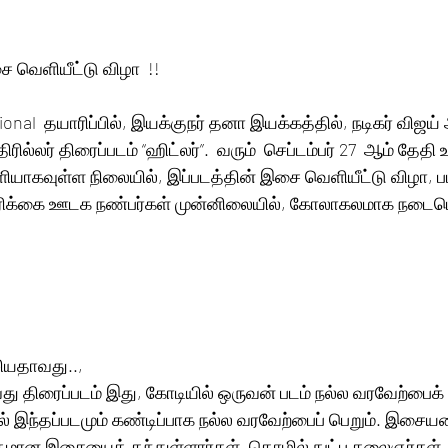
ை வெளியீட்டு விழா  !! 
ional  தயாரிப்பில், இயக்குநர் தனா இயக்கத்தில், நடிகர் விஜ
திரில்லர் திரைப்படம் “ஹிட்லர்”.  வரும்  செப்டம்பர் 27  ஆம் தேதி
யாகவுள்ள நிலையில், இப்படத்தின் இசை வெளியீட்டு விழா, பட
ிரிக்கை ஊடக நண்பர்கள் முன்னிலையில், கோலாகலமாக நடைபெ
சியதாவது.., 
 வது திரைப்படம் இது, கோடியில் ஒருவன் படம் நல்ல வரவேற்பைக் 
ல் இந்தப்படமும் கண்டிப்பாக நல்ல வரவேற்பைப் பெறும். இசையம
புதமான இசையைத் தந்துள்ளார்கள், தொழில் நுட்ப கலைஞர்கள