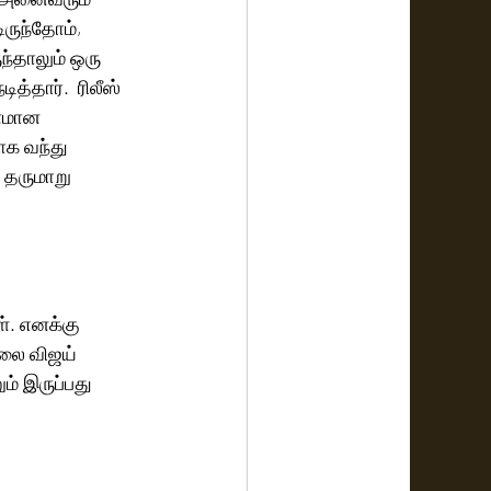
ருந்தோம், 
்தாலும் ஒரு 
்தார்.  ரிலீஸ் 
னமான 
ாக வந்து 
 தருமாறு 
். எனக்கு 
டலை விஜய் 
ம் இருப்பது 