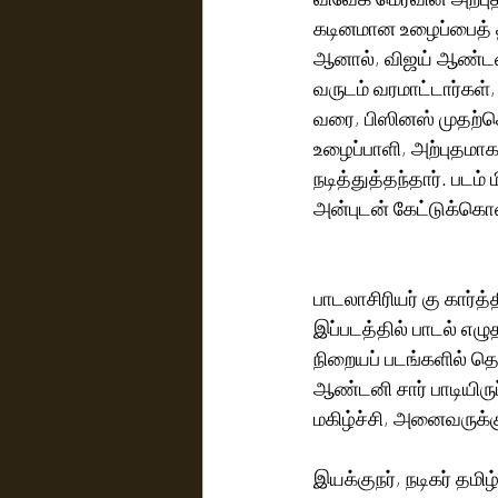
கடினமான உழைப்பைத் தந
ஆனால், விஜய் ஆண்டனி 
வருடம் வரமாட்டார்கள்,
வரை, பிஸினஸ் முதற்க
உழைப்பாளி, அற்புதமாக
நடித்துத்தந்தார். படம
அன்புடன் கேட்டுக்கொள
பாடலாசிரியர் கு கார்த்
இப்படத்தில் பாடல் எழு
நிறையப் படங்களில் தொட
ஆண்டனி சார் பாடியிருப்
மகிழ்ச்சி, அனைவருக்கு
இயக்குநர், நடிகர் தமிழ