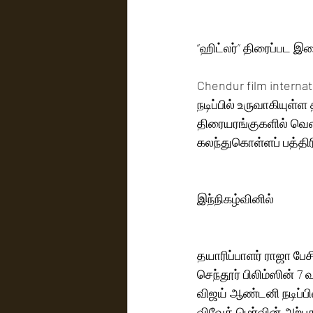
“ஹிட்லர்” திரைப்பட இச
Chendur film internat
நடிப்பில் உருவாகியுள்ள 
திரையரங்குகளில் வெளி
கலந்துகொள்ளப் பத்த
இந்நிகழ்வினில் 
தயாரிப்பாளர் ராஜா பே
செந்தூர் பிலிம்ஸின் 7
விஜய் ஆண்டனி நடிப்பி
விவேக் மெர்வின் அற்