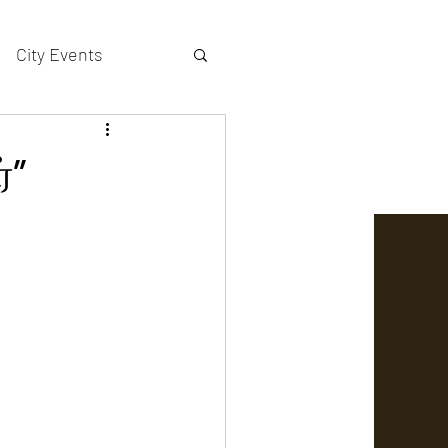
City Events
actors gallery
்”