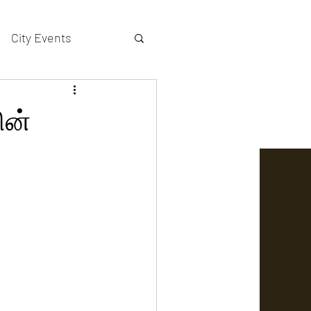
City Events
actors gallery
ின்