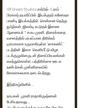
SR Dream Studios சார்பில், S.ராம் 
பிரகாஷ் தயாரிப்பில், இயக்குநர் கணேஷா 
பாண்டி இயக்கத்தில், சென்னை தெற்கு 
ஐஆர்எஸ், ஜிஎஸ்டி கூடுதல் இணை 
ஆணையர் T சமய முரளி, திரைக்கதை 
வசனத்தில் பரபரப்பான திரில்லர் 
டிராமாவாக உருவாகியுள்ள “சைலண்ட்” 
படத்தின்  இசை  வெளியீட்டு விழா, 
படக்குழுவினருடன் திரைப்பிரபலங்கள் 
கலந்துகொள்ள, பத்திரிக்கை ஊடக 
நண்பர்கள் முன்னிலையில், 
கோலாகலமாக நடைபெற்றது. 
இந்நிகழ்வினில்…
நாயகன்  முரளி ராதாகிருஷ்ணன் 
பேசியதாவது…
ஆடியோ லாஞ்சுக்கு வருவதே மிக மிக 