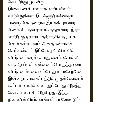
தொடர்ந்து முயன்று, 
இசையமைப்பாளராக மாறியுள்ளார். 
வாழ்த்துக்கள். இயக்குநர் கணேஷா 
பாண்டி மிக  நன்றாக இயக்கியுள்ளார். 
அதை விட நன்றாக நடித்துள்ளார். இந்த 
மாதிரி ஒரு கதாபாத்திரத்தில் நடிப்பது 
மிக மிகக் கடினம். அதை நன்றாகச் 
செய்துள்ளார். இப்போது சினிமாவில் 
விமர்சனம் வரக்கூடாது எனச்  சொல்லி 
வருகிறார்கள். என்னைப் பொறுத்தவரை 
விமர்சனங்களை எப்போதும் வரவேற்பேன். 
இன்றைய காலகட்டத்தில் முதல் ஷோவில் 
கூட்டம்  வரவில்லை எனும் போது அடுத்த 
ஷோ காலியாகி விடுகிறது. இந்த 
நிலையில் விமர்சனங்கள் வர வேண்டும், 
வர வில்லையெனில் அந்தப்படம் வருவதே 
தெரிவதில்லை. இந்த விசயத்தில் 
திரைத்துறையினர்  முறையாகப் பேசி  
முடிவெடுக்க வேண்டும். 